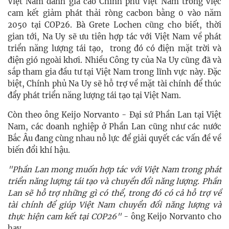
Việt Nam đánh giá cao Chính phủ Việt Nam trong việc
cam kết giảm phát thải ròng cacbon bằng 0 vào năm
2050 tại COP26. Bà Grete Lochen cũng cho biết, thời
gian tới, Na Uy sẽ ưu tiên hợp tác với Việt Nam về phát
triển năng lượng tái tạo, trong đó có điện mặt trời và
điện gió ngoài khơi. Nhiều Công ty của Na Uy cũng đã và
sắp tham gia đầu tư tại Việt Nam trong lĩnh vực này. Đặc
biệt, Chính phủ Na Uy sẽ hỗ trợ về mặt tài chính để thúc
đẩy phát triển năng lượng tái tạo tại Việt Nam.
Còn theo ông Keijo Norvanto - Đại sứ Phần Lan tại Việt
Nam, các doanh nghiệp ở Phần Lan cũng như các nước
Bắc Âu đang cùng nhau nỗ lực để giải quyết các vấn đề về
biến đổi khí hậu.
"Phần Lan mong muốn hợp tác với Việt Nam trong phát
triển năng lượng tái tạo và chuyển đổi năng lượng. Phần
Lan sẽ hỗ trợ những gì có thể, trong đó có cả hỗ trợ về
tài chính để giúp Việt Nam chuyển đổi năng lượng và
thực hiện cam kết tại COP26"
- ông Keijo Norvanto cho
hay.