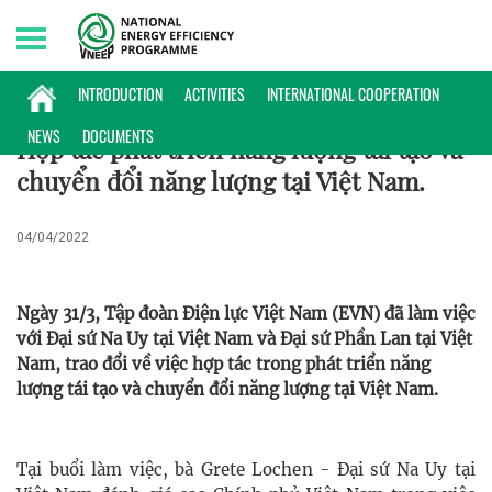
Saturday, 08/08/2026 | 19:09 GMT+7
HỢP TÁC QUỐC TẾ
INTRODUCTION
ACTIVITIES
INTERNATIONAL COOPERATION
NEWS
DOCUMENTS
Hợp tác phát triển năng lượng tái tạo và
chuyển đổi năng lượng tại Việt Nam.
04/04/2022
Ngày 31/3, Tập đoàn Điện lực Việt Nam (EVN) đã làm việc
với Đại sứ Na Uy tại Việt Nam và Đại sứ Phần Lan tại Việt
Nam, trao đổi về việc hợp tác trong phát triển năng
lượng tái tạo và chuyển đổi năng lượng tại Việt Nam.
Tại buổi làm việc, bà Grete Lochen - Đại sứ Na Uy tại