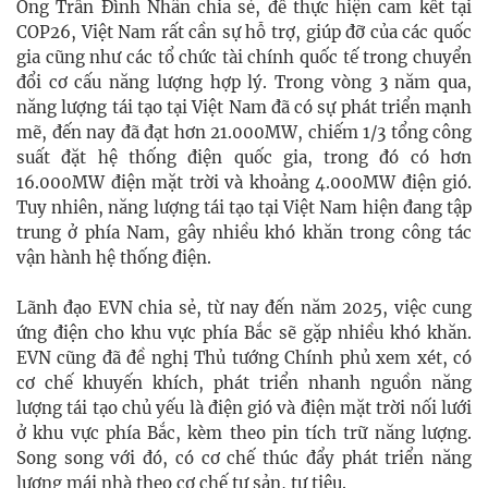
Ông Trần Đình Nhân chia sẻ, để thực hiện cam kết tại
COP26, Việt Nam rất cần sự hỗ trợ, giúp đỡ của các quốc
gia cũng như các tổ chức tài chính quốc tế trong chuyển
đổi cơ cấu năng lượng hợp lý. Trong vòng 3 năm qua,
năng lượng tái tạo tại Việt Nam đã có sự phát triển mạnh
mẽ, đến nay đã đạt hơn 21.000MW, chiếm 1/3 tổng công
suất đặt hệ thống điện quốc gia, trong đó có hơn
16.000MW điện mặt trời và khoảng 4.000MW điện gió.
Tuy nhiên, năng lượng tái tạo tại Việt Nam hiện đang tập
trung ở phía Nam, gây nhiều khó khăn trong công tác
vận hành hệ thống điện.
Lãnh đạo EVN chia sẻ, từ nay đến năm 2025, việc cung
ứng điện cho khu vực phía Bắc sẽ gặp nhiều khó khăn.
EVN cũng đã đề nghị Thủ tướng Chính phủ xem xét, có
cơ chế khuyến khích, phát triển nhanh nguồn năng
lượng tái tạo chủ yếu là điện gió và điện mặt trời nối lưới
ở khu vực phía Bắc, kèm theo pin tích trữ năng lượng.
Song song với đó, có cơ chế thúc đẩy phát triển năng
lượng mái nhà theo cơ chế tự sản, tự tiêu.