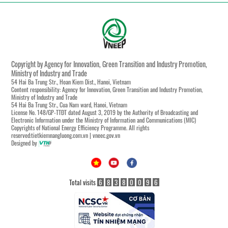
Copyright by Agency for Innovation, Green Transition and Industry Promotion,
Ministry of Industry and Trade
54 Hai Ba Trung Str., Hoan Kiem Dist., Hanoi, Vietnam
Content responsibility: Agency for Innovation, Green Transition and Industry Promotion,
Ministry of Industry and Trade
54 Hai Ba Trung Str., Cua Nam ward, Hanoi, Vietnam
License No. 148/GP-TTĐT dated August 3, 2019 by the Authority of Broadcasting and
Electronic Information under the Ministry of Information and Communications (MIC)
Copyrights of National Energy Efficiency Programme. All rights
reserved:tietkiemnangluong.com.vn | vneec.gov.vn
Designed by
Total visits
6
8
3
8
0
0
9
6