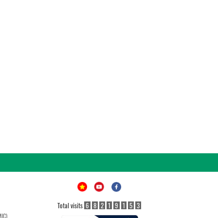
Total visits
6
8
2
1
9
1
5
3
MIC)