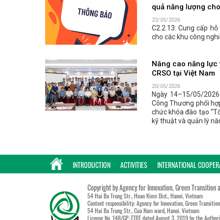
quả năng lượng cho
22/05/2026
C2.2.13: Cung cấp hỗ 
cho các khu công nghi
Nâng cao năng lực 
CRSO tại Việt Nam
20/05/2026
Ngày 14–15/05/2026 
Công Thương phối hợp 
chức khóa đào tạo “Tố
kỹ thuật và quản lý n
INTRODUCTION
ACTIVITIES
INTERNATIONAL COOPER
Copyright by Agency for Innovation, Green Transition 
54 Hai Ba Trung Str., Hoan Kiem Dist., Hanoi, Vietnam
Content responsibility: Agency for Innovation, Green Transitio
54 Hai Ba Trung Str., Cua Nam ward, Hanoi, Vietnam
License No. 148/GP-TTĐT dated August 3, 2019 by the Authori