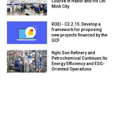
Course in Hanoi and Ho Chi
Minh City
ROEI - C2.2.15: Develop a
framework for proposing
new projects financed by the
GCF
Nghi Son Refinery and
Petrochemical Continues Its
Energy Efficiency and ESG-
Oriented Operations