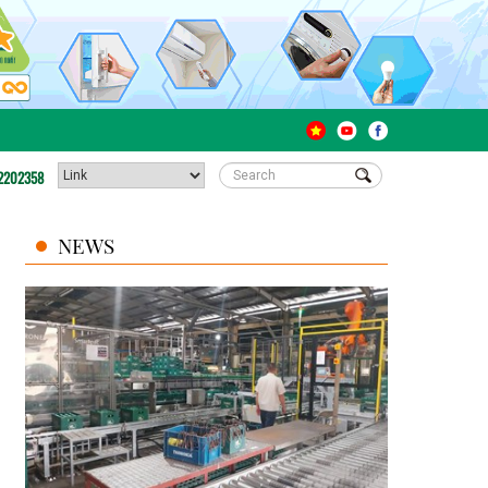
2202358
NEWS