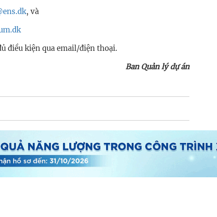
@ens.dk
, và
um.dk
đủ điều kiện qua email/điện thoại.
Ban Quản lý dự án