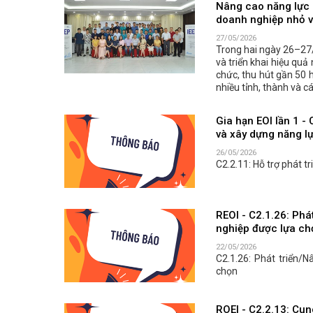
Nâng cao năng lực 
doanh nghiệp nhỏ v
27/05/2026
Trong hai ngày 26–27/
và triển khai hiệu qu
chức, thu hút gần 50 h
nhiều tỉnh, thành và 
Gia hạn EOI lần 1 - 
và xây dựng năng l
26/05/2026
C2.2.11: Hỗ trợ phát t
REOI - C2.1.26: Ph
nghiệp được lựa ch
22/05/2026
C2.1.26: Phát triển
chọn
ROEI - C2.2.13: Cung