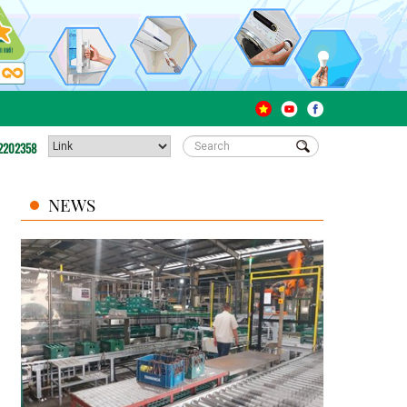
2202358
NEWS