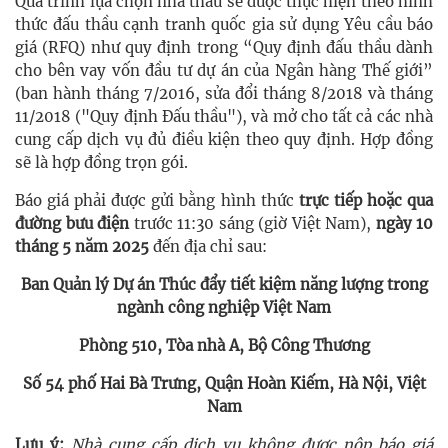
Quá trình lựa chọn nhà thầu sẽ được thực hiện theo hình
thức đấu thầu cạnh tranh quốc gia sử dụng Yêu cầu báo
giá (RFQ) như quy định trong “Quy định đấu thầu dành
cho bên vay vốn đầu tư dự án của Ngân hàng Thế giới”
(ban hành tháng 7/2016, sửa đổi tháng 8/2018 và tháng
11/2018 ("Quy định Đấu thầu"), và mở cho tất cả các nhà
cung cấp dịch vụ đủ điều kiện theo quy định. Hợp đồng
sẽ là hợp đồng trọn gói.
Báo giá phải được gửi bằng hình thức
trực tiếp hoặc qua
đường bưu điện
trước 11:30 sáng (giờ Việt Nam),
ngày 10
tháng 5 năm 2025
đến địa chỉ sau:
Ban Quản lý Dự án Thúc đẩy tiết kiệm năng lượng trong
ngành công nghiệp Việt Nam
Phòng 510, Tòa nhà A, Bộ Công Thương
Số 54 phố Hai Bà Trưng, Quận Hoàn Kiếm, Hà Nội, Việt
Nam
Lưu ý:
Nhà cung cấp dịch vụ không được nộp báo giá