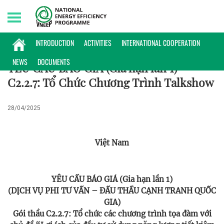
Sunday, 09/08/2026 | 02:52 GMT+7
HỢP TÁC QUỐC TẾ
INTRODUCTION
ACTIVITIES
INTERNATIONAL COOPERATION
NEWS
DOCUMENTS
YÊU CẦU BÁO GIÁ (Gia hạn lần 1) -
C2.2.7: Tổ Chức Chương Trình Talkshow
28/04/2025
Việt Nam
YÊU CẦU BÁO GIÁ (Gia hạn lần 1)
(DỊCH VỤ PHI TƯ VẤN – ĐẤU THẦU CẠNH TRANH QUỐC
GIA)
Gói thầu C2.2.7: Tổ chức các chương trình tọa đàm với