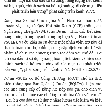
chủ đề “Lợi ích của đầu tư sử dụng năng lượng tiết kiệm
và hiệu quả, chính sách và hỗ trợ hướng tới các mục tiêu
phát triển bền vững” phát sóng trên kênh VTV2
Cộng hòa Xã hội Chủ nghĩa Việt Nam đã nhận được
khoản viện trợ từ Quỹ Khí hậu Xanh (GCF) thông qua
Ngân hàng Thế giới (WB) cho Dự án “Thúc đẩy tiết kiệm
năng lượng trong ngành công nghiệp Việt Nam” (Dự án
VSUEE), và dự kiến sẽ sử dụng một phần viện trợ này để
thanh toán cho hợp đồng cung cấp dịch vụ phi tư vấn
nhằm tổ chức các chương trình tọa đàm với chủ đề “Lợi
ích của đầu tư sử dụng năng lượng tiết kiệm và hiệu quả,
chính sách và hỗ trợ hướng tới các mục tiêu phát triển
bền vững”, phát sóng trên kênh VTV2 (Gói thầu C2.2.7).
Dự án VSUEE do Bộ Công Thương (MOIT) chủ trì thực
hiện thông qua Ban Quản lý Dự án (BQLDA), hiện mời
các nhà cung cấp đủ năng lực nộp báo giá cho dịch vụ
phi tư vấn tổ chức các chương trình tọa đàm với chủ đề
“Lợi ích của đầu tư sử dụng năng lượng tiết kiệm và hiệu
quả, chính sách và hỗ trợ hướng tới các mục tiêu phát