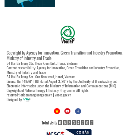
Copyright by Agency for Innovation, Green Transition and Industry Promotion,
Ministry of Industry and Trade
54 Hai Ba Trung Str., Hoan Kiem Dist., Hanoi, Vietnam
Content responsibility: Agency for Innovation, Green Transition and Industry Promotion,
Ministry of Industry and Trade
54 Hai Ba Trung Str., Cua Nam ward, Hanoi, Vietnam
License No. 148/GP-TTĐT dated August 3, 2019 by the Authority of Broadcasting and
Electronic Information under the Ministry of Information and Communications (MIC)
Copyrights of National Energy Efficiency Programme. All rights
reserved:tietkiemnangluong.com.vn | vneec.gov.vn
Designed by
Total visits
6
8
3
3
4
7
0
7