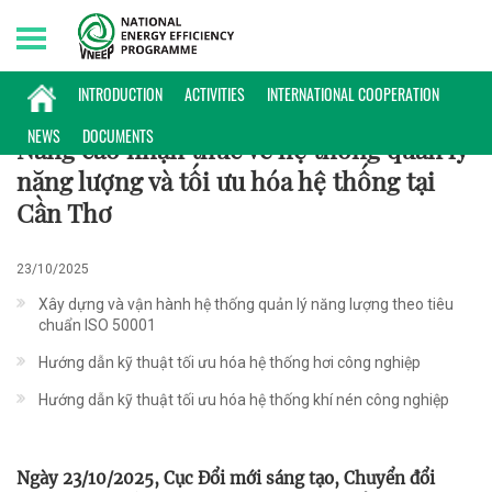
Saturday, 08/08/2026 | 04:01 GMT+7
HỢP TÁC QUỐC TẾ
INTRODUCTION
ACTIVITIES
INTERNATIONAL COOPERATION
NEWS
DOCUMENTS
Nâng cao nhận thức về hệ thống quản lý
năng lượng và tối ưu hóa hệ thống tại
Cần Thơ
23/10/2025
Xây dựng và vận hành hệ thống quản lý năng lượng theo tiêu
chuẩn ISO 50001
Hướng dẫn kỹ thuật tối ưu hóa hệ thống hơi công nghiệp
Hướng dẫn kỹ thuật tối ưu hóa hệ thống khí nén công nghiệp
Ngày 23/10/2025, Cục Đổi mới sáng tạo, Chuyển đổi