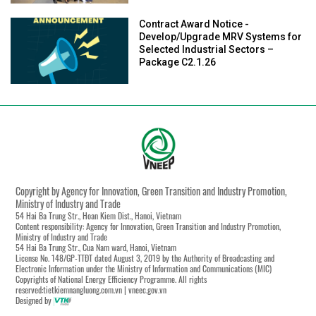
Contract Award Notice -
Develop/Upgrade MRV Systems for
Selected Industrial Sectors –
Package C2.1.26
Copyright by Agency for Innovation, Green Transition and Industry Promotion,
Ministry of Industry and Trade
54 Hai Ba Trung Str., Hoan Kiem Dist., Hanoi, Vietnam
Content responsibility: Agency for Innovation, Green Transition and Industry Promotion,
Ministry of Industry and Trade
54 Hai Ba Trung Str., Cua Nam ward, Hanoi, Vietnam
License No. 148/GP-TTĐT dated August 3, 2019 by the Authority of Broadcasting and
Electronic Information under the Ministry of Information and Communications (MIC)
Copyrights of National Energy Efficiency Programme. All rights
reserved:tietkiemnangluong.com.vn | vneec.gov.vn
Designed by