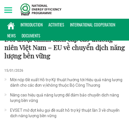
Saturday, 08/08/2026 | 21:26 GMT+7
HỢP TÁC QUỐC TẾ
INTRODUCTION
ACTIVITIES
INTERNATIONAL COOPERATION
NEWS
DOCUMENTS
Đối thoại chính sách cấp cao thường
niên Việt Nam – EU về chuyển dịch năng
lượng bền vững
15/01/2026
Mời nộp Đề xuất Hỗ trợ Kỹ thuật hướng tới Hiệu quả năng lượng
dành cho các đơn vị không thuộc Bộ Công Thương
Nâng cao hiệu quả năng lượng để đảm bảo chuyển dịch năng
lượng bền vững
EVSET mở đợt kêu gọi đề xuất hỗ trợ kỹ thuật lần 3 về chuyển
dịch năng lượng bền vững