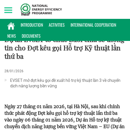
Saturday, 08/08/2026 | 08:09 GMT+7
HỢP TÁC QUỐC TẾ
INTRODUCTION
ACTIVITIES
INTERNATIONAL COOPERATION
NEWS
DOCUMENTS
Dự án EVSET tổ chức Buổi chia sẻ thông
tin cho Đợt kêu gọi Hỗ trợ Kỹ thuật lần
thứ ba
28/01/2026
EVSET mở đợt kêu gọi đề xuất hỗ trợ kỹ thuật lần 3 về chuyển
dịch năng lượng bền vững
Ngày 27 tháng 01 năm 2026, tại Hà Nội, sau khi chính
thức phát động Đợt kêu gọi hỗ trợ kỹ thuật lần thứ ba
vào ngày 06 tháng 01 năm 2026, Dự án Hỗ trợ kỹ thuật
chuyển dịch năng lượng bền vững Việt Nam – EU (Dự án