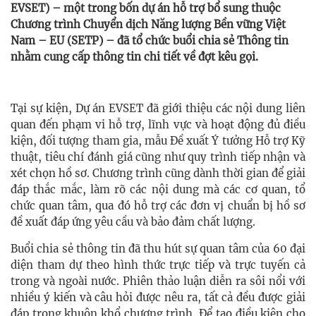
EVSET) – một trong bốn dự án hỗ trợ bổ sung thuộc
Chương trình Chuyển dịch Năng lượng Bền vững Việt
Nam – EU (SETP) – đã tổ chức buổi chia sẻ Thông tin
nhằm cung cấp thông tin chi tiết về đợt kêu gọi.
Tại sự kiện, Dự án EVSET đã giới thiệu các nội dung liên
quan đến phạm vi hỗ trợ, lĩnh vực và hoạt động đủ điều
kiện, đối tượng tham gia, mẫu Đề xuất Ý tưởng Hỗ trợ Kỹ
thuật, tiêu chí đánh giá cũng như quy trình tiếp nhận và
xét chọn hồ sơ. Chương trình cũng dành thời gian để giải
đáp thắc mắc, làm rõ các nội dung mà các cơ quan, tổ
chức quan tâm, qua đó hỗ trợ các đơn vị chuẩn bị hồ sơ
đề xuất đáp ứng yêu cầu và bảo đảm chất lượng.
Buổi chia sẻ thông tin đã thu hút sự quan tâm của 60 đại
diện tham dự theo hình thức trực tiếp và trực tuyến cả
trong và ngoài nước. Phiên thảo luận diễn ra sôi nổi với
nhiều ý kiến và câu hỏi được nêu ra, tất cả đều được giải
đáp trong khuôn khổ chương trình. Để tạo điều kiện cho