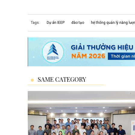
Tags:
Dự án IEEP
đào tạo
hệ thống quản lý năng lượ
SAME CATEGORY