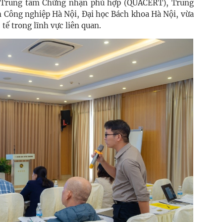
ừ Trung tâm Chứng nhận phù hợp (QUACERT), Trung
n Công nghiệp Hà Nội, Đại học Bách khoa Hà Nội, vừa
tế trong lĩnh vực liên quan.