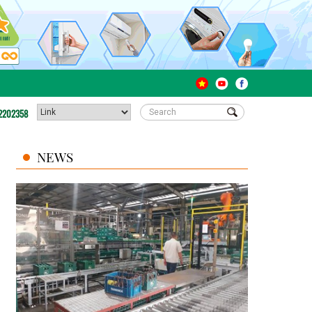
2202358
NEWS