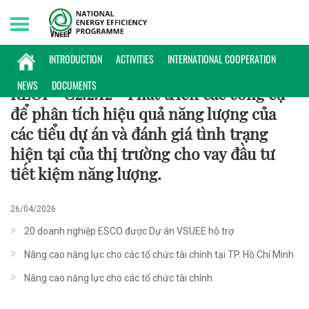
Friday, 07/08/2026 | 13:56 GMT+7
HỢP TÁC QUỐC TẾ
INTRODUCTION
ACTIVITIES
INTERNATIONAL COOPERATION
NEWS
DOCUMENTS
REOI - C2.2.12 - Phát triển các công cụ
để phân tích hiệu quả năng lượng của
các tiểu dự án và đánh giá tình trạng
hiện tại của thị trường cho vay đầu tư
tiết kiệm năng lượng.
26/04/2026
20 doanh nghiệp ESCO được Dự án VSUEE hỗ trợ
Nâng cao năng lực cho các tổ chức tài chính tại TP. Hồ Chí Minh
Nâng cao năng lực cho các tổ chức tài chính