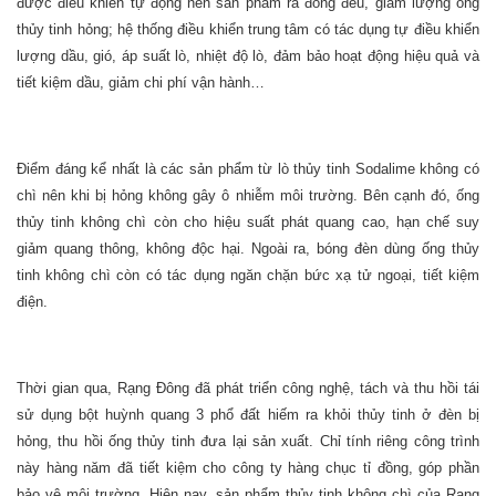
được điều khiển tự động nên sản phẩm ra đồng đều, giảm lượng ống
thủy tinh hỏng; hệ thống điều khiển trung tâm có tác dụng tự điều khiển
lượng dầu, gió, áp suất lò, nhiệt độ lò, đảm bảo hoạt động hiệu quả và
tiết kiệm dầu, giảm chi phí vận hành…
Điểm đáng kể nhất là các sản phẩm từ lò thủy tinh Sodalime không có
chì nên khi bị hỏng không gây ô nhiễm môi trường. Bên cạnh đó, ống
thủy tinh không chì còn cho hiệu suất phát quang cao, hạn chế suy
giảm quang thông, không độc hại. Ngoài ra, bóng đèn dùng ống thủy
tinh không chì còn có tác dụng ngăn chặn bức xạ tử ngoại, tiết kiệm
điện.
Thời gian qua, Rạng Đông đã phát triển công nghệ, tách và thu hồi tái
sử dụng bột huỳnh quang 3 phổ đất hiếm ra khỏi thủy tinh ở đèn bị
hỏng, thu hồi ống thủy tinh đưa lại sản xuất. Chỉ tính riêng công trình
này hàng năm đã tiết kiệm cho công ty hàng chục tỉ đồng, góp phần
bảo vệ môi trường. Hiện nay, sản phẩm thủy tinh không chì của Rạng