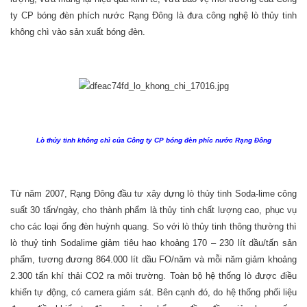
ty CP bóng đèn phích nước Rạng Đông là đưa công nghệ lò thủy tinh
không chì vào sản xuất bóng đèn.
Lò thủy tinh không chì của Công ty CP bóng đèn phíc nước Rạng Đông
Từ năm 2007, Rạng Đông đầu tư xây dựng lò thủy tinh Soda-lime công
suất 30 tấn/ngày, cho thành phẩm là thủy tinh chất lượng cao, phục vụ
cho các loại ống đèn huỳnh quang. So với lò thủy tinh thông thường thì
lò thuỷ tinh Sodalime giảm tiêu hao khoảng 170 – 230 lít dầu/tấn sản
phẩm, tương đương 864.000 lít dầu FO/năm và mỗi năm giảm khoảng
2.300 tấn khí thải CO2 ra môi trường. Toàn bộ hệ thống lò được điều
khiển tự động, có camera giám sát. Bên cạnh đó, do hệ thống phối liệu