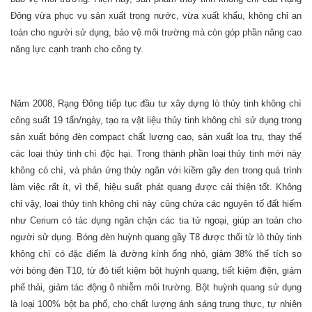
Đông vừa phục vụ sản xuất trong nước, vừa xuất khẩu, không chỉ an
toàn cho người sử dụng, bảo vệ môi trường mà còn góp phần nâng cao
năng lực cạnh tranh cho công ty.
Năm 2008, Rạng Đông tiếp tục đầu tư xây dựng lò thủy tinh không chì
công suất 19 tấn/ngày, tạo ra vật liệu thủy tinh không chì sử dụng trong
sản xuất bóng đèn compact chất lượng cao, sản xuất loa trụ, thay thế
các loại thủy tinh chì độc hại. Trong thành phần loại thủy tinh mới này
không có chì, và phản ứng thủy ngân với kiềm gây đen trong quá trình
làm việc rất ít, vì thế, hiệu suất phát quang được cải thiện tốt. Không
chỉ vậy, loại thủy tinh không chì này cũng chứa các nguyên tố đất hiếm
như Cerium có tác dụng ngăn chặn các tia tử ngoại, giúp an toàn cho
người sử dụng. Bóng đèn huỳnh quang gầy T8 được thổi từ lò thủy tinh
không chì có đặc điểm là đường kính ống nhỏ, giảm 38% thể tích so
với bóng đèn T10, từ đó tiết kiệm bột huỳnh quang, tiết kiệm điện, giảm
phế thải, giảm tác động ô nhiễm môi trường. Bột huỳnh quang sử dụng
là loại 100% bột ba phổ, cho chất lượng ánh sáng trung thực, tự nhiên