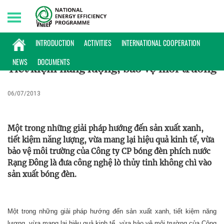
Friday, 07/08/2026 | 03:41 GMT+7
KINH NGHIỆM
INTRODUCTION
ACTIVITIES
INTERNATIONAL COOPERATION
NEWS
DOCUMENTS
Tiết kiệm năng lượng, bảo vệ môi trương
06/07/2013
Một trong những giải pháp hướng đến sản xuất xanh,
tiết kiệm năng lượng, vừa mang lại hiệu quả kinh tế, vừa
bảo vệ môi trường của Công ty CP bóng đèn phích nước
Rạng Đông là đưa công nghệ lò thủy tinh không chì vào
sản xuất bóng đèn.
Một trong những giải pháp hướng đến sản xuất xanh, tiết kiệm năng
lượng, vừa mang lại hiệu quả kinh tế, vừa bảo vệ môi trường của Công