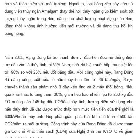
hơn và thân thiện với môi trường. Ngoài ra, loại bóng đèn này còn sử
dụng viên thủy ngân Amalgam thay thế hơi thủy ngân giúp kiểm soát tốt
lượng thủy ngân trong đèn, nâng cao chất lượng hoạt động của đèn,
đồng thời không ảnh hưởng đến môi trường và dễ dàng thu hồi khi
bóng hỏng.
Năm 2011, Rạng Đông lại trở thành đơn vị đầu tiên đưa hệ thống điện
trợ nấu vào lò thủy tinh tại Việt Nam, nhờ đó hiệu suất hấp thụ nhiệt lên
tới 90% so với 25% nếu đốt bằng dầu. Với công nghệ này, Rạng Đông
đã nâng công suất của lò nấu thủy tinh lên tới 36 tấn/ngày, được
chuyển thành sản phẩm nhờ 3 dây kéo ống và 2 máy thổi bóng. Hiệu
quả khai thác lò tăng thêm 30%, giảm tiêu hao nhiên liệu từ 250 kg dầu
FO xuống còn 145 kg dầu FO/tấn thủy tinh, lượng điện sử dụng cho
nấu thủy tinh đã đạt được mức thấp hơn mức tiên tiến của thế giới là
600kWh/tấn thủy tinh. Góp phần giảm phát thải khí nhà kính 2.500 tấn
CO2/năm ra môi trường. Công trình này của Rạng Đông đã được tham
gia Cơ chế Phát triển sạch (CDM) của Nghị định thư KYOTO về giảm