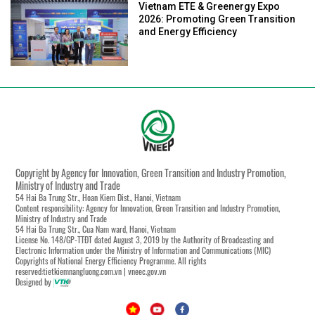
Vietnam ETE & Greenergy Expo
2026: Promoting Green Transition
and Energy Efficiency
Copyright by Agency for Innovation, Green Transition and Industry Promotion,
Ministry of Industry and Trade
54 Hai Ba Trung Str., Hoan Kiem Dist., Hanoi, Vietnam
Content responsibility: Agency for Innovation, Green Transition and Industry Promotion,
Ministry of Industry and Trade
54 Hai Ba Trung Str., Cua Nam ward, Hanoi, Vietnam
License No. 148/GP-TTĐT dated August 3, 2019 by the Authority of Broadcasting and
Electronic Information under the Ministry of Information and Communications (MIC)
Copyrights of National Energy Efficiency Programme. All rights
reserved:tietkiemnangluong.com.vn | vneec.gov.vn
Designed by