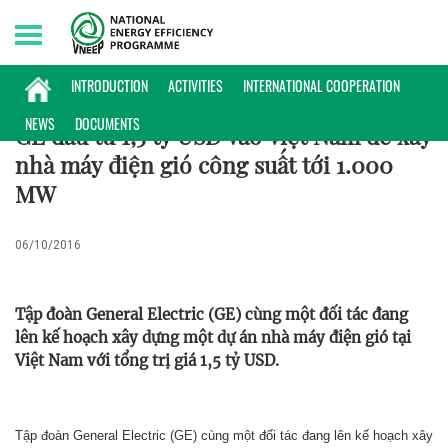
Saturday, 08/08/2026 | 12:53 GMT+7
KINH NGHIỆM
INTRODUCTION
ACTIVITIES
INTERNATIONAL COOPERATION
NEWS
DOCUMENTS
GE đầu tư 1,5 tỷ USD vào Việt Nam để xây
nhà máy điện gió công suất tới 1.000
MW
06/10/2016
Tập đoàn General Electric (GE) cùng một đối tác đang
lên kế hoạch xây dựng một dự án nhà máy điện gió tại
Việt Nam với tổng trị giá 1,5 tỷ USD.
Tập đoàn General Electric (GE) cùng một đối tác đang lên kế hoạch xây