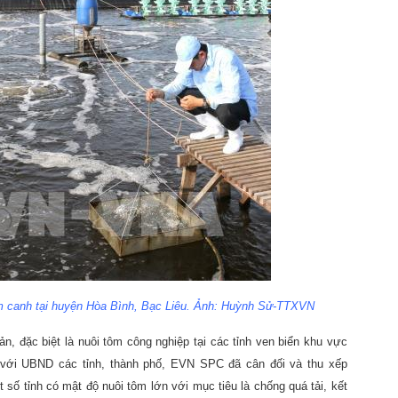
âm canh tại huyện Hòa Bình, Bạc Liêu. Ảnh: Huỳnh Sử-TTXVN
n, đặc biệt là nuôi tôm công nghiệp tại các tỉnh ven biển khu vực
 với UBND các tỉnh, thành phố, EVN SPC đã cân đối và thu xếp
 số tỉnh có mật độ nuôi tôm lớn với mục tiêu là chống quá tải, kết