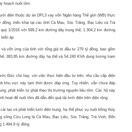
uy hoạch nuôi tôm.
 lưới điện thuộc dự án DPL3 vay vốn Ngân hàng Thế giới (WB) thực
 đồng, triển khai tại các tỉnh Cà Mau, Sóc Trăng, Bạc Liêu và Trà
g quý 1/2016 với 599,2 km đường dây trung thế, 1.304,2 km đường
 biến áp.
và vốn ứng của tỉnh với tổng giá trị đầu tư 279 tỷ đồng, bao gồm
thế, 383,85 km đường dây hạ thế và 54.240 KVA dung lượng trạm
 Đức cho hay, với việc thực hiện đầu tư trên, nhu cầu cấp điện
tỉnh khu vực này tạm thời được đáp ứng. Tuy nhiên, vẫn chưa đáp
ung, phát triển tự phát theo thị trường nguyên liệu tôm. Các hộ này
h hoạt để nuôi tôm đã dẫn đến quá tải lưới điện trên diện rộng.
 tạo và phát triển lưới điện trung, hạ thế phục vụ nuôi trồng thủy
ằng sông Cửu Long là Cà Mau, Bạc Liêu, Sóc Trăng, Trà Vinh, Bến
g 1.494,8 tỷ đồng.