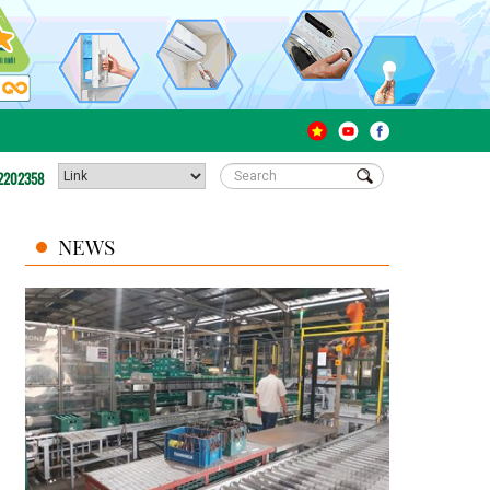
2202358
NEWS