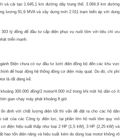
i và cải tạo 1.645,1 km đường dây trung thế; 3.084,9 km đường
dung lượng 91,9 MVA và xây dựng mới 2.011 trạm biến áp với dung
303 tỷ đồng để đầu tư cấp điện phục vụ nuôi tôm với tiêu chí ưu
phát triển mạnh.
gành Điện chưa có sự đầu tư lưới điện đồng bộ đến các khu vực
 chính để hoạt động hệ thống động cơ điện máy quạt. Do đó, chi phí
or là rất đáng kể.
n khoảng 300.000 đồng/2 motor/4.000 m2 trong khi một hộ dân có ít
 thời gian chạy máy phát khoảng 8 giờ.
 ổn định với chất lượng điện tốt thì vấn đề đặt ra cho các hộ dân
ảo sát của các Công ty điện lực, tại phần lớn hộ nuôi tôm quy mô
cơ điện hiệu suất thấp như loại 2 HP (1,5 kW), 3 HP (2,25 kW) và
ất hao tốn điện năng và hiệu suất kém do dùng loại motor không rõ