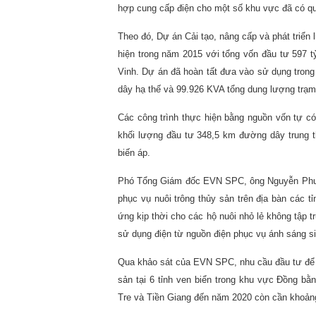
hợp cung cấp điện cho một số khu vực đã có q
Theo đó, Dự án Cải tạo, nâng cấp và phát triển
hiện trong năm 2015 với tổng vốn đầu tư 597 tỷ
Vinh. Dự án đã hoàn tất đưa vào sử dụng tron
dây hạ thế và 99.926 KVA tổng dung lượng trạm
Các công trình thực hiện bằng nguồn vốn tự có 
khối lượng đầu tư 348,5 km đường dây trung 
biến áp.
Phó Tổng Giám đốc EVN SPC, ông Nguyễn Phước
phục vụ nuôi trông thủy sản trên địa bàn các 
ứng kịp thời cho các hộ nuôi nhỏ lẻ không tập tr
sử dụng điện từ nguồn điện phục vụ ánh sáng sin
Qua khảo sát của EVN SPC, nhu cầu đầu tư để cải
sản tại 6 tỉnh ven biển trong khu vực Đồng b
Tre và Tiền Giang đến năm 2020 còn cần khoản