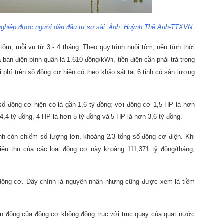
 nghiệp được người dân đầu tư sơ sài. Ảnh: Huỳnh Thế Anh-TTXVN
tôm, mỗi vụ từ 3 - 4 tháng. Theo quy trình nuôi tôm, nếu tính thời
bán điện bình quân là 1.610 đồng/kWh, tiền điện cần phải trả trong
i phí trên số động cơ hiện có theo khảo sát tại 6 tỉnh có sản lượng
 số động cơ hiện có là gần 1,6 tỷ đồng; với động cơ 1,5 HP là hơn
64,4 tỷ đồng, 4 HP là hơn 5 tỷ đồng và 5 HP là hơn 3,6 tỷ đồng.
ỉnh còn chiếm số lượng lớn, khoảng 2/3 tổng số động cơ điện. Khi
 tiêu thụ của các loại động cơ này khoảng 111,371 tỷ đồng/tháng,
 động cơ. Đây chính là nguyên nhân nhưng cũng được xem là tiềm
ền động của động cơ không đồng trục với trục quay của quạt nước