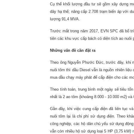
Cụ thể khối lượng đầu tư sẽ gồm xây dựng mớ
dây hạ thế; nâng cấp 2.708 trạm biến áp với 
lượng 91,4 MVA.
Trước mắt trong năm 2017, EVN SPC đã bố trí 
tiên các khu vực cấp bách có diện tích ao nuôi 
Những vấn đề cần đặt ra
Theo ông Nguyễn Phước Đức, trước đây, khi n
nuôi tôm thì dầu Diesel vẫn là nguồn nhiên liệu
mua dầu chạy máy phát để cấp điện cho các mot
Theo tính toán, trung bình một ngày sẽ tiêu tố
nhất là 2 ao tôm (khoảng 8.000 - 10.000 m2) và
Gần đây, khi việc cung cấp điện đã liên tục và
nuôi tôm lại là chi phí sử dụng điện. Theo kh
công nghiệp, các hộ dân chủ yếu sử dụng động 
vẫn còn nhiều hộ sử dụng loại 5 HP (3,75 kW) r