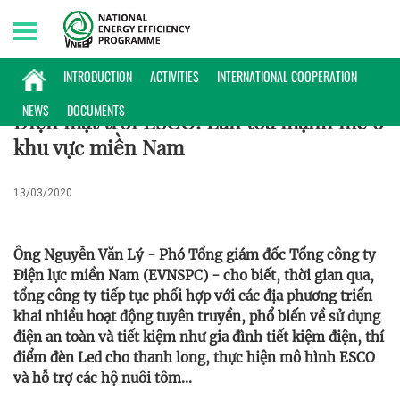
Saturday, 08/08/2026 | 06:05 GMT+7
KINH NGHIỆM
INTRODUCTION
ACTIVITIES
INTERNATIONAL COOPERATION
NEWS
DOCUMENTS
Điện mặt trời ESCO: Lan tỏa mạnh mẽ ở
khu vực miền Nam
13/03/2020
Ông Nguyễn Văn Lý - Phó Tổng giám đốc Tổng công ty
Điện lực miền Nam (EVNSPC) - cho biết, thời gian qua,
tổng công ty tiếp tục phối hợp với các địa phương triển
khai nhiều hoạt động tuyên truyền, phổ biến về sử dụng
điện an toàn và tiết kiệm như gia đình tiết kiệm điện, thí
điểm đèn Led cho thanh long, thực hiện mô hình ESCO
và hỗ trợ các hộ nuôi tôm...