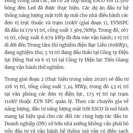
Đồng trồng hoa cúc, đã có 28 hợp đồng ESCO với 11.500
bóng đèn Led đã được thực hiện. Các dự án đầu tư hệ
thống năng lượng mặt trời áp mái cho nhà điều hành các
đơn vị trực thuộc và trạm 110kV (giai đoạn 1), EVNSPC
đã đầu tư 179 vị trí, công suất 7.369,7kWp. Trong đó, 167
vị trí, công suất 6.979 kWp đã đưa vào vận hành; 1 vị trí
di dời đến Trung tâm thí nghiệm điện Bạc Liêu (60kWp),
đang nghiệm thu; 5 vị trí đang đấu thầu tại Công ty Điện
lực Đồng Nai và 6 vị trí tại Công ty Điện lực Tiền Giang
đang vận hành thử nghiệm.
Trong giai đoạn 2 (thực hiện trong năm 2020) sẽ đầu tư
218 vị trí, tổng công suất 7,24 MWp, trong đó 43 vị trí
tại văn phòng các đơn vị điện lực, 175 vị trí tại trạm
110kV thuộc EVN SPC quản lý. Theo các chuyên gia về
năng lượng, đầu tư năng lượng mặt trời ESCO là mô hình
mang lại hiệu quả cho các đối tác cùng hợp tác đầu tư.
Doanh nghiệp (DN) sở hữu nhà xưởng không cần phải bỏ
vốn đầu tư và vận hành hệ thống mà vẫn có điện sạch