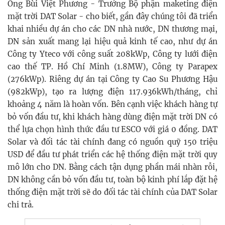
Ông Bùi Việt Phương - Trưởng Bộ phận maketing điện
mặt trời DAT Solar - cho biết, gần đây chúng tôi đã triển
khai nhiều dự án cho các DN nhà nước, DN thương mại,
DN sản xuất mang lại hiệu quả kinh tế cao, như dự án
Công ty Yteco với công suất 208kWp, Công ty lưới điện
cao thế TP. Hồ Chí Minh (1.8MW), Công ty Parapex
(276kWp). Riêng dự án tại Công ty Cao Su Phương Hậu
(982kWp), tạo ra lượng điện 117.936kWh/tháng, chỉ
khoảng 4 năm là hoàn vốn. Bên cạnh việc khách hàng tự
bỏ vốn đầu tư, khi khách hàng dùng điện mặt trời DN có
thể lựa chọn hình thức đầu tư ESCO với giá 0 đồng. DAT
Solar và đối tác tài chính đang có nguồn quỹ 150 triệu
USD để đầu tư phát triển các hệ thống điện mặt trời quy
mô lớn cho DN. Bằng cách tận dụng phần mái nhàn rỗi,
DN không cần bỏ vốn đầu tư, toàn bộ kinh phí lắp đặt hệ
thống điện mặt trời sẽ do đối tác tài chính của DAT Solar
chi trả.