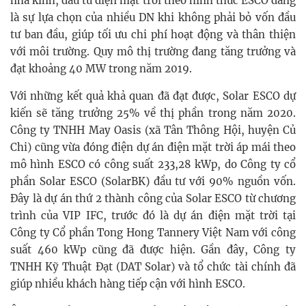
nhà kính, đầu tư điện mặt trời theo hình thức ESCO đang
là sự lựa chọn của nhiều DN khi không phải bỏ vốn đầu
tư ban đầu, giúp tối ưu chi phí hoạt động và thân thiện
với môi trường. Quy mô thị trường đang tăng trưởng và
đạt khoảng 40 MW trong năm 2019.
Với những kết quả khả quan đã đạt được, Solar ESCO dự
kiến sẽ tăng trưởng 25% về thị phần trong năm 2020.
Công ty TNHH May Oasis (xã Tân Thông Hội, huyện Củ
Chi) cũng vừa đóng điện dự án điện mặt trời áp mái theo
mô hình ESCO có công suất 233,28 kWp, do Công ty cổ
phần Solar ESCO (SolarBK) đầu tư với 90% nguồn vốn.
Đây là dự án thứ 2 thành công của Solar ESCO từ chương
trình của VIP IFC, trước đó là dự án điện mặt trời tại
Công ty Cổ phần Tong Hong Tannery Việt Nam với công
suất 460 kWp cũng đã được hiện. Gần đây, Công ty
TNHH Kỹ Thuật Đạt (DAT Solar) và tổ chức tài chính đã
giúp nhiều khách hàng tiếp cận với hình ESCO.