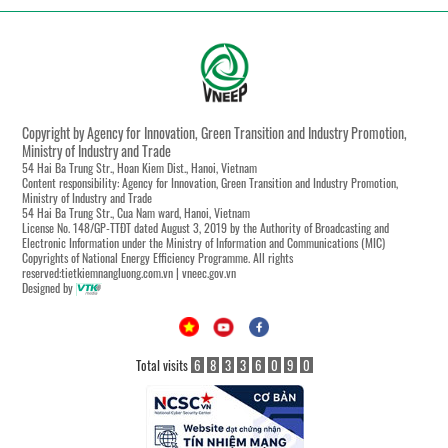
Copyright by Agency for Innovation, Green Transition and Industry Promotion,
Ministry of Industry and Trade
54 Hai Ba Trung Str., Hoan Kiem Dist., Hanoi, Vietnam
Content responsibility: Agency for Innovation, Green Transition and Industry Promotion,
Ministry of Industry and Trade
54 Hai Ba Trung Str., Cua Nam ward, Hanoi, Vietnam
License No. 148/GP-TTĐT dated August 3, 2019 by the Authority of Broadcasting and
Electronic Information under the Ministry of Information and Communications (MIC)
Copyrights of National Energy Efficiency Programme. All rights
reserved:tietkiemnangluong.com.vn | vneec.gov.vn
Designed by
Total visits
6
8
3
3
6
0
9
0