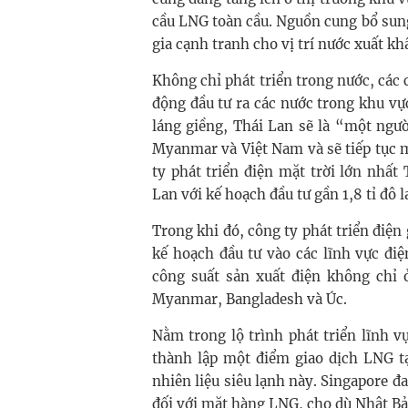
cầu LNG toàn cầu. Nguồn cung bổ sung
gia cạnh tranh cho vị trí nước xuất kh
Không chỉ phát triển trong nước, các
động đầu tư ra các nước trong khu vự
láng giềng, Thái Lan sẽ là “một ngư
Myanmar và Việt Nam và sẽ tiếp tục 
ty phát triển điện mặt trời lớn nhấ
Lan với kế hoạch đầu tư gần 1,8 tỉ đô l
Trong khi đó, công ty phát triển điệ
kế hoạch đầu tư vào các lĩnh vực điệ
công suất sản xuất điện không chỉ
Myanmar, Bangladesh và Úc.
Nằm trong lộ trình phát triển lĩnh 
thành lập một điểm giao dịch LNG t
nhiên liệu siêu lạnh này. Singapore 
đối với mặt hàng LNG, cho dù Nhật Bả