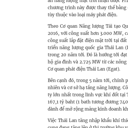
án năng lượng mặt trời nhận được Fi
chương trình này được thay thế bằng
tùy thuộc vào loại máy phát điện.
Theo Cơ quan Năng lượng Tái tạo Qu
2016, với công suất hơn 3.000 MW, ca
công suất lắp đặt điện mặt trời tại đ
triển năng lượng quốc gia Thái Lan (
trong 20 năm tới. Đó là hướng tới đạt
hộ gia đình và 2.725 MW từ các nông t
Cơ quan phát điện Thái Lan (Egat).
Bên cạnh đó, trong 5 năm tới, chính p
nhiên và cơ sở hạ tầng năng lượng. C
ty lớn nhất trong lĩnh vực khí đốt tại
167,1 tỷ baht (1 bath tương đương 7
dành để mở rộng mảng kinh doanh khí 
Việc Thái Lan tăng nhập khẩu khí th
cung đang tăng lên ở thị trường khu 