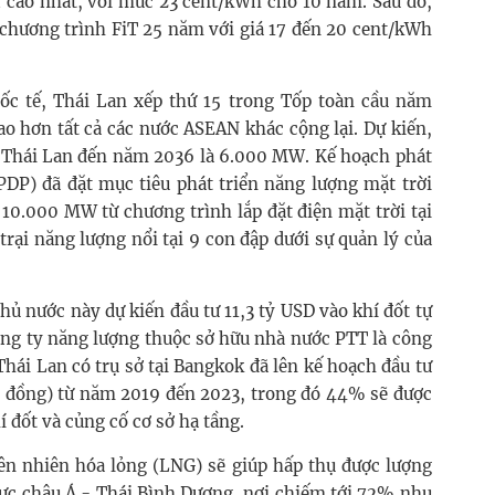
T cao nhất, với mức 23 cent/kWh cho 10 năm. Sau đó,
 chương trình FiT 25 năm với giá 17 đến 20 cent/kWh
ốc tế, Thái Lan xếp thứ 15 trong Tốp toàn cầu năm
o hơn tất cả các nước ASEAN khác cộng lại. Dự kiến,
ất Thái Lan đến năm 2036 là 6.000 MW. Kế hoạch phát
PDP) đã đặt mục tiêu phát triển năng lượng mặt trời
 10.000 MW từ chương trình lắp đặt điện mặt trời tại
rại năng lượng nổi tại 9 con đập dưới sự quản lý của
hủ nước này dự kiến đầu tư 11,3 tỷ USD vào khí đốt tự
ông ty năng lượng thuộc sở hữu nhà nước PTT là công
 Thái Lan có trụ sở tại Bangkok đã lên kế hoạch đầu tư
40 đồng) từ năm 2019 đến 2023, trong đó 44% sẽ được
đốt và củng cố cơ sở hạ tầng.
iên nhiên hóa lỏng (LNG) sẽ giúp hấp thụ được lượng
vực châu Á - Thái Bình Dương, nơi chiếm tới 72% nhu