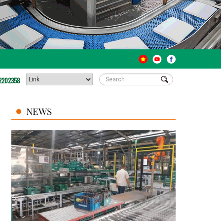
2202358
NEWS