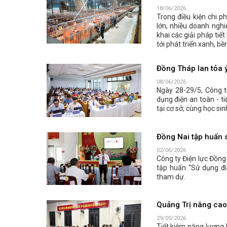
18/06/2026
Trong điều kiện chi 
lớn, nhiều doanh nghi
khai các giải pháp tiế
tới phát triển xanh, bề
Đồng Tháp lan tỏa ý
08/06/2026
Ngày 28-29/5, Công t
dụng điện an toàn - t
tại cơ sở; cùng học sin
Đồng Nai tập huấn s
02/06/2026
Công ty Điện lực Đồng
tập huấn “Sử dụng đi
tham dự.
Quảng Trị nâng cao 
29/05/2026