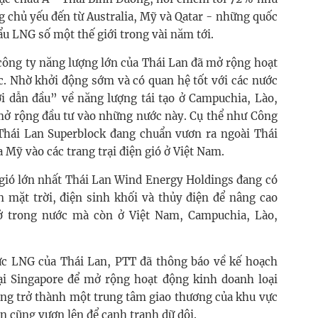
 chủ yếu đến từ Australia, Mỹ và Qatar - những quốc
ẩu LNG số một thế giới trong vài năm tới.
 công ty năng lượng lớn của Thái Lan đã mở rộng hoạt
c. Nhờ khởi động sớm và có quan hệ tốt với các nước
ời dẫn đầu” về năng lượng tái tạo ở Campuchia, Lào,
mở rộng đầu tư vào những nước này. Cụ thể như Công
t Thái Lan Superblock đang chuẩn vươn ra ngoài Thái
a Mỹ vào các trang trại điện gió ở Việt Nam.
n gió lớn nhất Thái Lan Wind Energy Holdings đang có
n mặt trời, điện sinh khối và thủy điện để nâng cao
 ở trong nước mà còn ở Việt Nam, Campuchia, Lào,
vực LNG của Thái Lan, PTT đã thông báo về kế hoạch
ại Singapore để mở rộng hoạt động kinh doanh loại
đang trở thành một trung tâm giao thương của khu vực
n cũng vươn lên để cạnh tranh dữ dội.