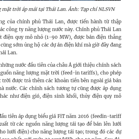
 mặt trời áp mái tại Thái Lan. Ảnh: Tạp chí NLSVN
ng của chính phủ Thái Lan, được tiến hành từ thập
các công ty năng lượng nước này. Chính phủ Thái Lan
ất điện quy mô nhỏ (1-90 MW), được bán điện thẳng
n cũng sớm ủng hộ các dự án điện khí mà giờ đây đang
hái Lan.
những nước đầu tiên của châu Á giới thiệu chính sách
nguồn năng lượng mặt trời (feed-in tariffs), cho phép
 trời được trả thêm các khoản tiền bên ngoài giá bán
hà nước. Các chính sách tương tự cũng được áp dụng
khác như điện gió, điện sinh khối, thủy điện quy mô
ầu tiên áp dụng biểu giá FiT năm 2016 (feedin-tariff
uất từ các nguồn năng lượng tái tạo để bán lên lưới
o lưới điện) cho năng lượng tái tạo; trong đó các dự