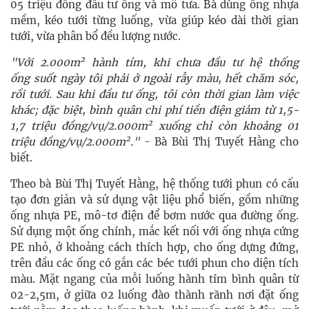
05 triệu đồng đầu tư ống và mô tưa. B
à dùng ống nhựa
mềm, kéo tưới từng luống, vừa giúp kéo dài thời gian
tưới, vừa phân bổ đều lượng nước.
2
"Với 2.000m
hành tím, khi chưa đầu tư hệ thống
ống suốt ngày tôi phải ở ngoài rẫy màu, hết chăm sóc,
rồi tưới. Sau khi đầu tư ống, tôi còn thời gian làm việc
khác; đặc biệt,
bình quân chi phí tiền điện giảm từ 1,5-
2
1,7 triệu đồng/vụ/2.000m
xuống chỉ còn khoảng 01
2
triệu đồng/vụ/2.000m
."
- Bà Bùi Thị Tuyết Hằng cho
biết.
Theo bà Bùi Thị Tuyết Hằng, hệ thống tưới phun có cấu
tạo đơn giản và sử dụng vật liệu phổ biến, gồm những
ống nhựa PE, mô-tơ điện để bơm nước qua đường ống.
Sử dụng một ống chính, mắc kết nối với ống nhựa cứng
PE nhỏ, ở khoảng cách thích hợp, cho ống dựng đứng,
trên đầu các ống có gắn các béc tưới phun cho diện tích
màu. Mặt ngang của mỗi luống hành tím bình quân từ
02-2,5m, ở giữa 02 luống đào thành rãnh nơi đặt ống