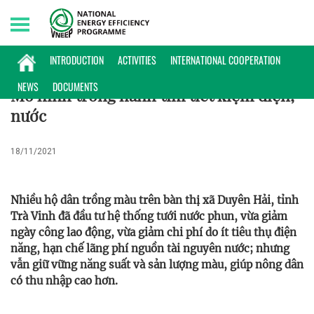
Saturday, 08/08/2026 | 16:25 GMT+7
KINH NGHIỆM
INTRODUCTION
ACTIVITIES
INTERNATIONAL COOPERATION
NEWS
DOCUMENTS
Mô hình trồng hành tím tiết kiệm điện,
nước
18/11/2021
Nhiều hộ dân trồng màu trên bàn thị xã Duyên Hải, tỉnh
Trà Vinh đã đầu tư hệ thống tưới nước phun, vừa giảm
ngày công lao động, vừa giảm chi phí do ít tiêu thụ điện
năng, hạn chế lãng phí nguồn tài nguyên nước; nhưng
vẫn giữ vững năng suất và sản lượng màu, giúp nông dân
có thu nhập cao hơn.