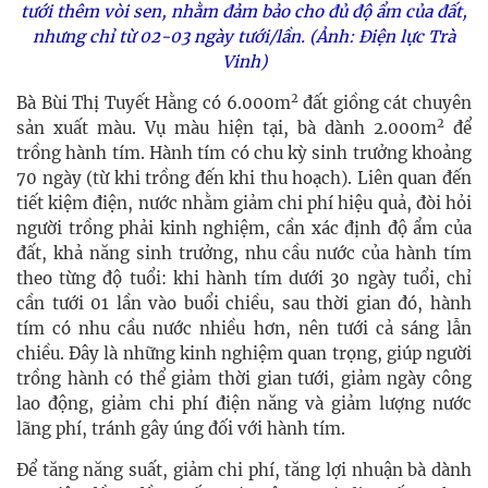
tưới thêm vòi sen, nhằm đảm bảo cho đủ độ ẩm của đất,
nhưng chỉ từ 02-03 ngày tưới/lần. (Ảnh: Điện lực Trà
Vinh)
2
Bà Bùi Thị Tuyết Hằng có 6.000m
đất giồng cát chuyên
2
sản xuất màu. Vụ màu hiện tại, bà dành 2.000m
để
trồng hành tím. Hành tím có chu kỳ sinh trưởng khoảng
70 ngày (từ khi trồng đến khi thu hoạch). Liên quan đến
tiết kiệm điện, nước nhằm giảm chi phí hiệu quả, đòi hỏi
người trồng phải kinh nghiệm, cần xác định độ ẩm của
đất, khả năng sinh trưởng, nhu cầu nước của hành tím
theo từng độ tuổi: khi hành tím dưới 30 ngày tuổi, chỉ
cần tưới 01 lần vào buổi chiều, sau thời gian đó, hành
tím có nhu cầu nước nhiều hơn, nên tưới cả sáng lẫn
chiều. Đây là những kinh nghiệm quan trọng, giúp người
trồng hành có thể giảm thời gian tưới, giảm ngày công
lao động, giảm chi phí điện năng và giảm lượng nước
lãng phí, tránh gây úng đối với hành tím.
Để tăng năng suất, giảm chi phí, tăng lợi nhuận bà dành