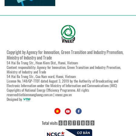
Copyright by Agency for Innovation, Green Transition and Industry Promotion,
Ministry of Industry and Trade
54 Hai Ba Trung Str., Hoan Kiem Dist., Hanoi, Vietnam
Content responsibility: Agency for Innovation, Green Transition and Industry Promotion,
Ministry of Industry and Trade
54 Hai Ba Trung Str., Cua Nam ward, Hanoi, Vietnam
License No. 148/GP-TTĐT dated August 3, 2019 by the Authority of Broadcasting and
Electronic Information under the Ministry of Information and Communications (MIC)
Copyrights of National Energy Efficiency Programme. All rights
reserved:tietkiemnangluong.com.vn | vneec.gov.vn
Designed by
Total visits
6
8
3
7
7
8
6
9