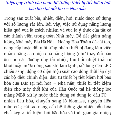
thiệu quy trình vận hành hệ thống
thiết bị tiết kiệm hơi
bão hòa
tại nồi hoa – Nhà nấu.
Trong sản xuất bia, nhiệt, điện, hơi, nước được sử dụng
với số lượng rất lớn. Bởi vậy, việc sử dụng năng lượng
hiệu quả vừa là trách nhiệm và vừa là ý thức của tất cả
các thành viên trong toàn Nhà máy. Để tiết giảm năng
lượng Nhà máy Bia Hà Nội - Hoàng Hoa Thám đã cải tạo,
nâng cấp hoặc đổi mới từng phần thiết bị đang làm việc
nhằm nâng cao hiệu quả năng lượng (như thay đổi bảo
ôn cho các đường ống tải nhiệt, thu hồi nhiệt thải từ
khói hoặc nước nóng sau khi làm lạnh, sử dụng đèn LED
chiếu sáng, động cơ điện hiệu suất cao đồng thời lắp đặt
các bộ điều chỉnh điện, đầu tư thiết bị tiết kiệm hơi bão
hòa của Đức tại nồi hoa – Nhà nấu; thiết bị tiết kiệm
điện cho máy thổi khí của Hàn Quốc tại hệ thống lọc
màng MBR xử lý nước thải; dừng sử dụng lò dầu FO –
nhiên liệu hóa, chuyển sang lò biomass, nguyên liệu
mùn cưa; cải tạo nâng cấp hệ thống gia nhiệt bồn hóa
chất keg 2 tiết kiệm hơi bão hòa và thời gian gia nhiệt;