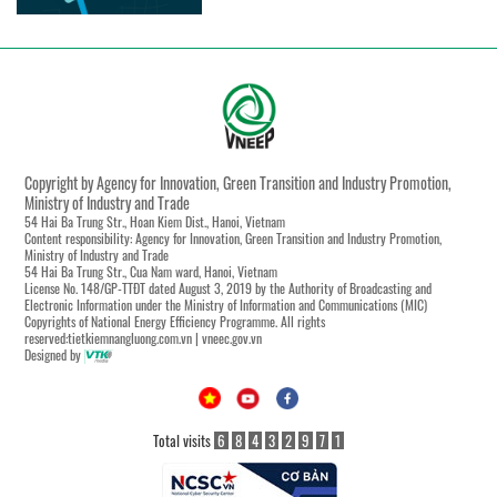
Copyright by Agency for Innovation, Green Transition and Industry Promotion,
Ministry of Industry and Trade
54 Hai Ba Trung Str., Hoan Kiem Dist., Hanoi, Vietnam
Content responsibility: Agency for Innovation, Green Transition and Industry Promotion,
Ministry of Industry and Trade
54 Hai Ba Trung Str., Cua Nam ward, Hanoi, Vietnam
License No. 148/GP-TTĐT dated August 3, 2019 by the Authority of Broadcasting and
Electronic Information under the Ministry of Information and Communications (MIC)
Copyrights of National Energy Efficiency Programme. All rights
reserved:tietkiemnangluong.com.vn | vneec.gov.vn
Designed by
Total visits
6
8
4
3
2
9
7
1