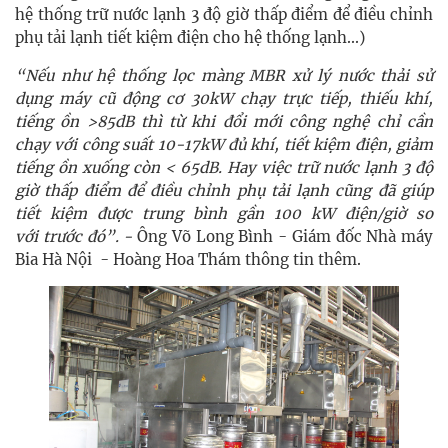
hệ thống trữ nước lạnh 3 độ giờ thấp điểm để điều chỉnh
phụ tải lạnh tiết kiệm điện cho hệ thống lạnh...)
“Nếu như hệ thống lọc màng MBR xử lý nước thải sử
dụng máy cũ động cơ 30kW chạy trực tiếp, thiếu khí,
tiếng ồn >85dB thì từ khi đổi mới công nghệ chỉ cần
chạy với công suất 10-17kW đủ khí, tiết kiệm điện, giảm
tiếng ồn xuống còn < 65dB. Hay việc trữ nước lạnh 3 độ
giờ thấp điểm để điều chỉnh phụ tải lạnh cũng đã giúp
tiết kiệm được trung bình gần 100 kW điện/giờ so
với
trước đó
”. -
Ông Võ Long Bình - Giám đốc Nhà máy
Bia Hà Nội - Hoàng Hoa Thám thông tin thêm.