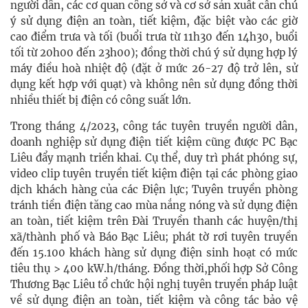
người dân, các cơ quan công sở và cơ sở sản xuất cần chú
ý sử dụng điện an toàn, tiết kiệm, đặc biệt vào các giờ
cao điểm trưa và tối (buổi trưa từ 11h30 đến 14h30, buổi
tối từ 20h00 đến 23h00); đồng thời chú ý sử dụng hợp lý
máy điều hoà nhiệt độ (đặt ở mức 26-27 độ trở lên, sử
dụng kết hợp với quạt) và không nên sử dụng đồng thời
nhiều thiết bị điện có công suất lớn.
Trong tháng 4/2023, công tác tuyên truyền người dân,
doanh nghiệp sử dụng điện tiết kiệm cũng được PC Bạc
Liêu đẩy mạnh triển khai. Cụ thể, d
uy trì phát phóng sự,
video clip tuyên truyền tiết kiệm điện tại các phòng giao
dịch khách hàng của các Điện lực; Tuyên truyền phòng
tránh tiền điện tăng cao mùa nắng nóng và sử dụng điện
an toàn, tiết kiệm trên Đài Truyền thanh các huyện/thị
xã/thành phố và Báo Bạc Liêu; phát tờ rơi tuyên truyền
đến 15.100 khách hàng sử dụng điện sinh hoạt có mức
tiêu thụ > 400 kW.h/tháng. Đồng thời,phối hợp Sở Công
Thương Bạc Liêu tổ chức hội nghị tuyên truyền pháp luật
về sử dụng điện an toàn, tiết kiệm và công tác bảo vệ