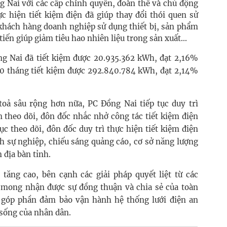
g Nai với các cấp chính quyền, đoàn thể và chủ động
c hiện tiết kiệm điện đã giúp thay đổi thói quen sử
 khách hàng doanh nghiệp sử dụng thiết bị, sản phẩm
iến giúp giảm tiêu hao nhiên liệu trong sản xuất...
ng Nai đã tiết kiệm được 20.935.362 kWh, đạt 2,16%
10 tháng tiết kiệm được 292.840.784 kWh, đạt 2,14%
 toả sâu rộng hơn nữa, PC Đồng Nai tiếp tục duy trì
n theo dõi, đôn đốc nhắc nhở công tác tiết kiệm điện
ục theo dõi, đôn đốc duy trì thực hiện tiết kiệm điện
 sự nghiệp, chiếu sáng quảng cáo, cơ sở năng lượng
 địa bàn tỉnh.
 tăng cao, bên cạnh các giải pháp quyết liệt từ các
mong nhận được sự đồng thuận và chia sẻ của toàn
 góp phần đảm bảo vận hành hệ thống lưới điện an
 sống của nhân dân.