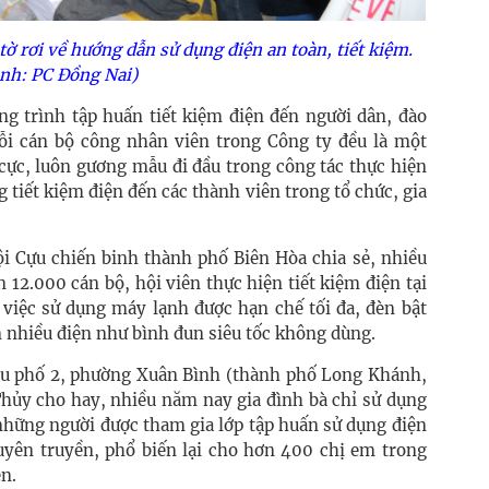
ờ rơi về hướng dẫn sử dụng điện an toàn, tiết kiệm.
nh: PC Đồng Nai)
ng trình tập huấn tiết kiệm điện đến người dân, đào
ỗi cán bộ công nhân viên trong Công ty đều là một
 cực, luôn gương mẫu đi đầu trong công tác thực hiện
g tiết kiệm điện đến các thành viên trong tổ chức, gia
ội Cựu chiến binh thành phố Biên Hòa
chia sẻ
, nhiều
 12.000 cán bộ, hội viên thực hiện
tiết kiệm điện
tại
, việc sử dụng máy lạnh được hạn chế tối đa, đèn bật
tốn nhiều điện như bình đun siêu tốc không dùng.
hu phố 2, phường Xuân Bình (thành phố Long Khánh,
hủy cho hay, nhiều năm nay gia đình bà chỉ sử dụng
 những người được tham gia lớp tập huấn sử dụng điện
tuyên truyền, phổ biến lại cho hơn 400 chị em trong
ện.