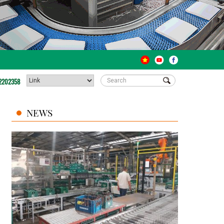
2202358
NEWS