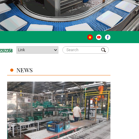
2202358
NEWS