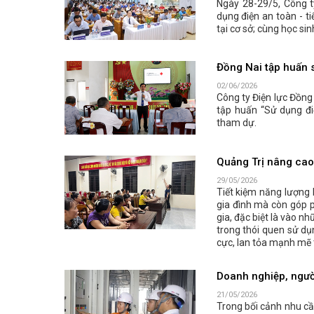
Ngày 28-29/5, Công t
dụng điện an toàn - t
tại cơ sở; cùng học sin
Đồng Nai tập huấn s
02/06/2026
Công ty Điện lực Đồng
tập huấn “Sử dụng đi
tham dự.
Quảng Trị nâng cao 
29/05/2026
Tiết kiệm năng lượng 
gia đình mà còn góp p
gia, đặc biệt là vào n
trong thói quen sử dụ
cực, lan tỏa mạnh mẽ 
Doanh nghiệp, người
21/05/2026
Trong bối cảnh nhu cầ