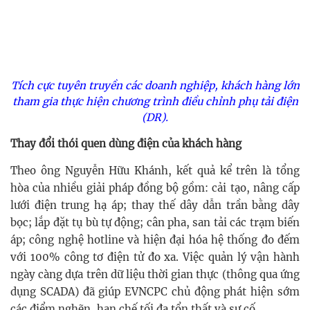
Tích cực tuyên truyền các doanh nghiệp, khách hàng lớn
tham gia thực hiện chương trình điều chỉnh phụ tải điện
(DR).
Thay đổi thói quen dùng điện của khách hàng
Theo ông Nguyễn Hữu Khánh, kết quả kể trên là tổng
hòa của nhiều giải pháp đồng bộ gồm: cải tạo, nâng cấp
lưới điện trung hạ áp; thay thế dây dẫn trần bằng dây
bọc; lắp đặt tụ bù tự động; cân pha, san tải các trạm biến
áp; công nghệ hotline và hiện đại hóa hệ thống đo đếm
với 100% công tơ điện tử đo xa. Việc quản lý vận hành
ngày càng dựa trên dữ liệu thời gian thực (thông qua ứng
dụng SCADA) đã giúp EVNCPC chủ động phát hiện sớm
các điểm nghẽn, hạn chế tối đa tổn thất và sự cố.