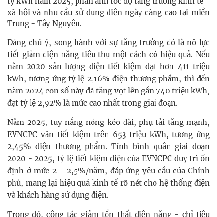
tỷ kWh năm 2025, phản ánh tốc độ tăng trưởng kinh tế -
xã hội và nhu cầu sử dụng điện ngày càng cao tại miền
Trung - Tây Nguyên.
Đáng chú ý, song hành với sự tăng trưởng đó là nỗ lực
tiết giảm điện năng tiêu thụ một cách có hiệu quả. Nếu
năm 2020 sản lượng điện tiết kiệm đạt hơn 411 triệu
kWh, tương ứng tỷ lệ 2,16% điện thương phẩm, thì đến
năm 2024 con số này đã tăng vọt lên gần 740 triệu kWh,
đạt tỷ lệ 2,92% là mức cao nhất trong giai đoạn.
Năm 2025, tuy nắng nóng kéo dài, phụ tải tăng mạnh,
EVNCPC vẫn tiết kiệm trên 653 triệu kWh, tương ứng
2,45% điện thương phẩm. Tính bình quân giai đoạn
2020 - 2025, tỷ lệ tiết kiệm điện của EVNCPC duy trì ổn
định ở mức 2 - 2,5%/năm, đáp ứng yêu cầu của Chính
phủ, mang lại hiệu quả kinh tế rõ nét cho hệ thống điện
và khách hàng sử dụng điện.
Trong đó, công tác giảm tổn thất điện năng - chỉ tiêu