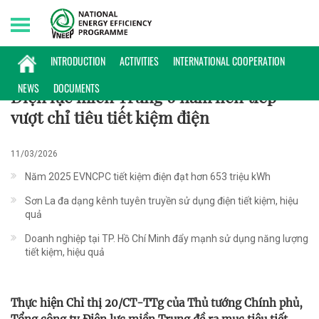
Friday, 07/08/2026 | 04:11 GMT+7
KINH NGHIỆM
INTRODUCTION
ACTIVITIES
INTERNATIONAL COOPERATION
NEWS
DOCUMENTS
Điện lực miền Trung 6 năm liên tiếp
vượt chỉ tiêu tiết kiệm điện
11/03/2026
Năm 2025 EVNCPC tiết kiệm điện đạt hơn 653 triệu kWh
Sơn La đa dạng kênh tuyên truyền sử dụng điện tiết kiệm, hiệu
quả
Doanh nghiệp tại TP. Hồ Chí Minh đẩy mạnh sử dụng năng lượng
tiết kiệm, hiệu quả
Thực hiện Chỉ thị 20/CT-TTg của Thủ tướng Chính phủ,