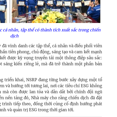
ác cá nhân, tập thể có thành tích xuất sắc trong chiến
dịch
y đã vinh danh các tập thể, cá nhân và điều phối viên
 thần tiên phong, chủ động, sáng tạo và cam kết mạnh
 kết được kỳ vọng truyền tải một thông điệp sâu sắc:
t sáng kiến riêng lẻ, mà đã trở thành một phần bản
ng triển khai, NSRP đang từng bước xây dựng một tổ
m và hướng tới tương lai, nơi các tiêu chí ESG không
ch mà còn được lan tỏa và dẫn dắt bởi chính đội ngũ
ên nền tảng đó, Nhà máy cho rằng chiến dịch đã đặt
trình tiếp theo, đồng thời củng cố định hướng phát
nh và quản trị ESG trong thời gian tới.