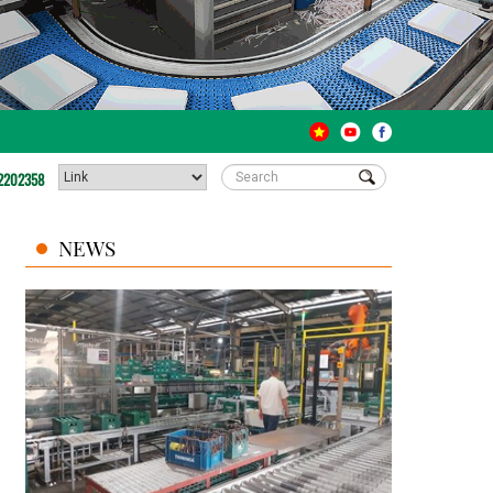
2202358
NEWS