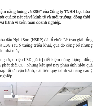
t kiệm năng lượng và ESG” của Công ty TNHH Lọc hóa
t quả rõ nét cả về kinh tế và môi trường, đồng thời
và hành vi trên toàn doanh nghiệp.
a dầu Nghi Sơn (NSRP) đã tổ chức Lễ trao giải tổng
và ESG sau 6 tháng triển khai, qua đó công bố những
oàn nhà máy.
ng 16,7 triệu USD giá trị tiết kiệm năng lượng, đồng
n phát thải CO₂. Những kết quả này phản ánh hiệu quả
háp tối ưu vận hành, cải tiến quy trình và nâng cao ý
 nghiệp.