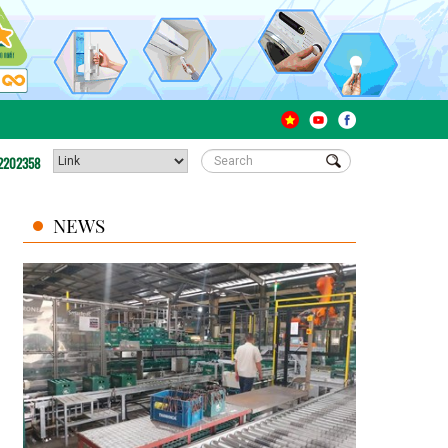
2202358
NEWS