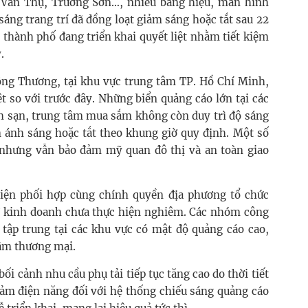
 Văn Thụ, Trường Sơn…, nhiều bảng hiệu, màn hình
áng trang trí đã đồng loạt giảm sáng hoặc tắt sau 22
 thành phố đang triển khai quyết liệt nhằm tiết kiệm
.
ng Thương, tại khu vực trung tâm TP. Hồ Chí Minh,
t so với trước đây. Những biển quảng cáo lớn tại các
h sạn, trung tâm mua sắm không còn duy trì độ sáng
 ánh sáng hoặc tắt theo khung giờ quy định. Một số
 nhưng vẫn bảo đảm mỹ quan đô thị và an toàn giao
điện phối hợp cùng chính quyền địa phương tổ chức
 sở kinh doanh chưa thực hiện nghiêm. Các nhóm công
, tập trung tại các khu vực có mật độ quảng cáo cao,
tâm thương mại.
ối cảnh nhu cầu phụ tải tiếp tục tăng cao do thời tiết
giảm điện năng đối với hệ thống chiếu sáng quảng cáo