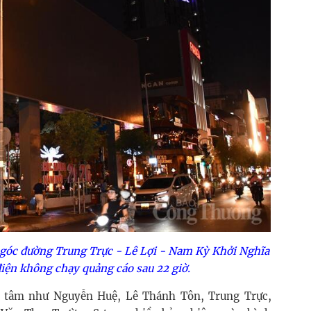
i góc đường Trung Trực - Lê Lợi - Nam Kỳ Khởi Nghĩa
điện không chạy quảng cáo sau 22 giờ.
ng tâm như Nguyễn Huệ, Lê Thánh Tôn, Trung Trực,