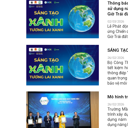
Thông báo
sử dụng n
Giờ Trái 
02/03/2026
Lễ Phát độ
ứng Chiến d
Giờ Trái đấ
SÁNG TẠO
26/02/2026
Bộ Công T
tiết kiệm 
thông điệp 
quan trọng
bảo vệ môi 
Mô hình t
26/02/2026
Trường Mầ
trình xây d
dựng năm 
dụng năng l