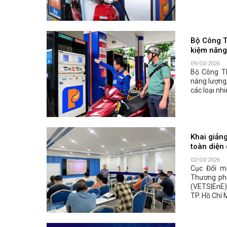
Bộ Công T
kiệm năng
09/03/2026
Bộ Công Th
năng lượng,
các loại nh
Khai giản
toàn diện 
02/03/2026
Cục Đổi m
Thương phố
(VETS|EnE)
TP. Hồ Chí 