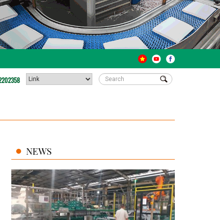
2202358
NEWS