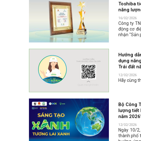
Toshiba ti
năng lượn
16/02/2026
Công ty TN
động cơ đi
nhận "Sản 
Hướng dẫn
dụng năng
Trái đất 
12/02/2026
Hãy cùng t
Bộ Công T
lượng tiết
năm 2026
12/02/2026
Ngày 10/2,
thành phố t