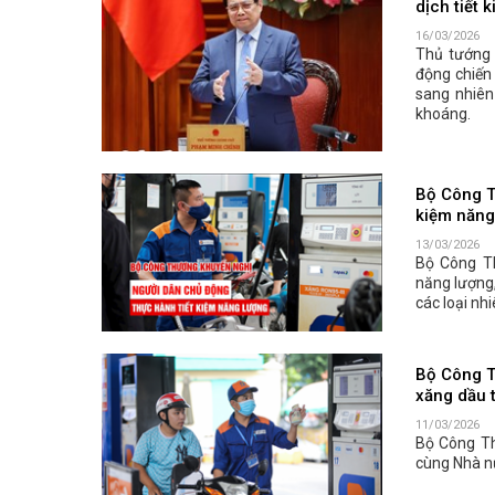
dịch tiết 
16/03/2026
Thủ tướng
động chiến 
sang nhiên
khoáng.
Bộ Công T
kiệm năng
13/03/2026
Bộ Công Th
năng lượng,
các loại nh
Bộ Công T
xăng dầu t
11/03/2026
Bộ Công Th
cùng Nhà n