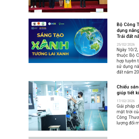
Bộ Công T
dụng năng
Trái đất 
25/02/2026
Ngày 10/2,
thuộc Bộ C
hợp tuyên 
sử dụng nă
đất năm 20
Chiếu sán
giúp tiết 
17/02/2026
Giải pháp 
mặt trời c
Công Thươn
lượng đổi m