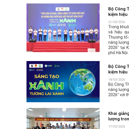
Bộ Công T
kiệm hiệu
21/03/2026
Trong khuô
và hiệu q
Thương tổ 
năng lượng
2026" tại 
phố Hà Nội.
Bộ Công T
kiệm hiệu
18/03/2026
Bộ Công Th
năng lượng
2026" với t
Khai giản
lượng tro
17/03/2026