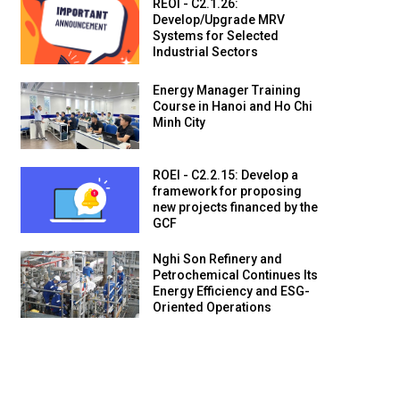
REOI - C2.1.26:
Develop/Upgrade MRV
Systems for Selected
Industrial Sectors
Energy Manager Training
Course in Hanoi and Ho Chi
Minh City
ROEI - C2.2.15: Develop a
framework for proposing
new projects financed by the
GCF
Nghi Son Refinery and
Petrochemical Continues Its
Energy Efficiency and ESG-
Oriented Operations