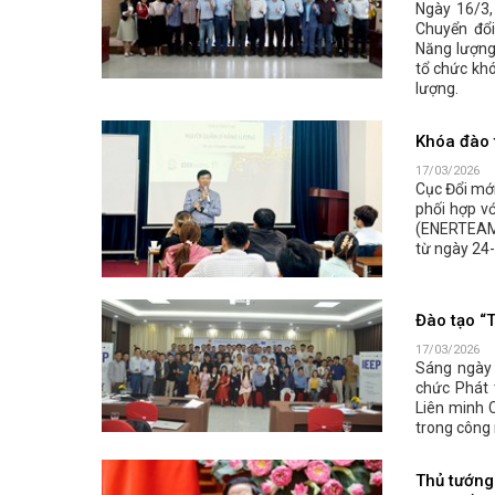
Ngày 16/3,
Chuyển đổ
Năng lượng
tổ chức kh
lượng.
Khóa đào 
17/03/2026
Cục Đổi mớ
phối hợp vớ
(ENERTEAM)
từ ngày 24
Đào tạo “
17/03/2026
Sáng ngày
chức Phát 
Liên minh 
trong công
Thủ tướng