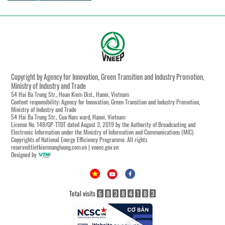
Copyright by Agency for Innovation, Green Transition and Industry Promotion,
Ministry of Industry and Trade
54 Hai Ba Trung Str., Hoan Kiem Dist., Hanoi, Vietnam
Content responsibility: Agency for Innovation, Green Transition and Industry Promotion,
Ministry of Industry and Trade
54 Hai Ba Trung Str., Cua Nam ward, Hanoi, Vietnam
License No. 148/GP-TTĐT dated August 3, 2019 by the Authority of Broadcasting and
Electronic Information under the Ministry of Information and Communications (MIC)
Copyrights of National Energy Efficiency Programme. All rights
reserved:tietkiemnangluong.com.vn | vneec.gov.vn
Designed by
Total visits
6
8
3
8
4
1
8
3