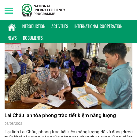
Friday, 07/08/2026 | 03:44 GMT+7
HOẠT ĐỘNG
INTRODUCTION
ACTIVITIES
INTERNATIONAL COOPERATION
NEWS
DOCUMENTS
Lai Châu lan tỏa phong trào tiết kiệm năng lượng
03/08/2026
Tại tỉnh Lai Châu, phong trào tiết kiệm năng lượng đã và đang được