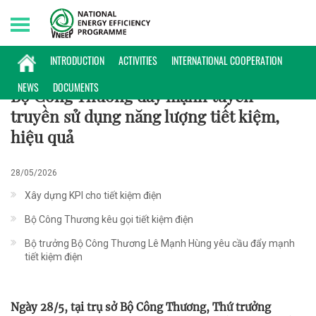
Saturday, 08/08/2026 | 00:42 GMT+7
HOẠT ĐỘNG
INTRODUCTION
ACTIVITIES
INTERNATIONAL COOPERATION
NEWS
DOCUMENTS
Bộ Công Thương đẩy mạnh tuyên
truyền sử dụng năng lượng tiết kiệm,
hiệu quả
28/05/2026
Xây dựng KPI cho tiết kiệm điện
Bộ Công Thương kêu gọi tiết kiệm điện
Bộ trưởng Bộ Công Thương Lê Mạnh Hùng yêu cầu đẩy mạnh
tiết kiệm điện
Ngày 28/5, tại trụ sở Bộ Công Thương, Thứ trưởng