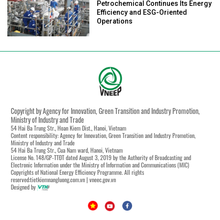
Petrochemical Continues Its Energy
Efficiency and ESG-Oriented
Operations
Copyright by Agency for Innovation, Green Transition and Industry Promotion,
Ministry of Industry and Trade
54 Hai Ba Trung Str., Hoan Kiem Dist., Hanoi, Vietnam
Content responsibility: Agency for Innovation, Green Transition and Industry Promotion,
Ministry of Industry and Trade
54 Hai Ba Trung Str., Cua Nam ward, Hanoi, Vietnam
License No. 148/GP-TTĐT dated August 3, 2019 by the Authority of Broadcasting and
Electronic Information under the Ministry of Information and Communications (MIC)
Copyrights of National Energy Efficiency Programme. All rights
reserved:tietkiemnangluong.com.vn | vneec.gov.vn
Designed by