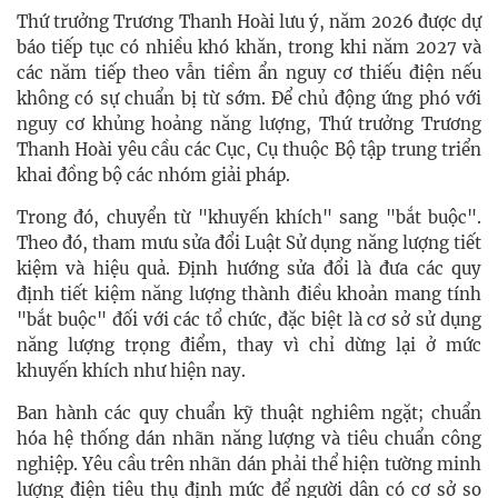
Thứ trưởng Trương Thanh Hoài lưu ý, năm 2026 được dự
báo tiếp tục có nhiều khó khăn, trong khi năm 2027 và
các năm tiếp theo vẫn tiềm ẩn nguy cơ thiếu điện nếu
không có sự chuẩn bị từ sớm. Để chủ động ứng phó với
nguy cơ khủng hoảng năng lượng, Thứ trưởng Trương
Thanh Hoài yêu cầu các Cục, Cụ thuộc Bộ tập trung triển
khai đồng bộ các nhóm giải pháp.
Trong đó, chuyển từ "khuyến khích" sang "bắt buộc".
Theo đó, tham mưu sửa đổi Luật Sử dụng năng lượng tiết
kiệm và hiệu quả. Định hướng sửa đổi là đưa các quy
định tiết kiệm năng lượng thành điều khoản mang tính
"bắt buộc" đối với các tổ chức, đặc biệt là cơ sở sử dụng
năng lượng trọng điểm, thay vì chỉ dừng lại ở mức
khuyến khích như hiện nay.
Ban hành các quy chuẩn kỹ thuật nghiêm ngặt; chuẩn
hóa hệ thống dán nhãn năng lượng và tiêu chuẩn công
nghiệp. Yêu cầu trên nhãn dán phải thể hiện tường minh
lượng điện tiêu thụ định mức để người dân có cơ sở so