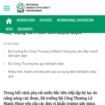
Sunday, 09/08/2026 | 13:29 GMT+7
HOẠT ĐỘNG
INTRODUCTION
ACTIVITIES
INTERNATIONAL COOPERATION
NEWS
DOCUMENTS
Xây dựng KPI cho tiết kiệm điện
27/05/2026
Bộ trưởng Bộ Công Thương Lê Mạnh Hùng yêu cầu đẩy mạnh
tiết kiệm điện
Bộ Công Thương kêu gọi tiết kiệm điện
Nhiều tỉnh, thành phố khuyến cáo sử dụng điện tiết kiệm, hiệu
quả
Trong bối cảnh phụ tải miền Bắc liên tiếp lập kỷ lục do
nắng nóng cực đoan, Bộ trưởng Bộ Công Thương Lê
Mạnh Hùng yêu cầu các đơn vị khẩn trương xây dựng,