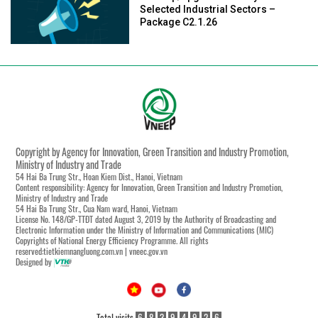
Selected Industrial Sectors –
Package C2.1.26
Copyright by Agency for Innovation, Green Transition and Industry Promotion,
Ministry of Industry and Trade
54 Hai Ba Trung Str., Hoan Kiem Dist., Hanoi, Vietnam
Content responsibility: Agency for Innovation, Green Transition and Industry Promotion,
Ministry of Industry and Trade
54 Hai Ba Trung Str., Cua Nam ward, Hanoi, Vietnam
License No. 148/GP-TTĐT dated August 3, 2019 by the Authority of Broadcasting and
Electronic Information under the Ministry of Information and Communications (MIC)
Copyrights of National Energy Efficiency Programme. All rights
reserved:tietkiemnangluong.com.vn | vneec.gov.vn
Designed by
Total visits
6
8
3
9
4
9
2
6