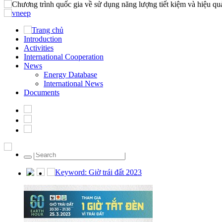
Home
Introduction
Introduction
Activities
Activities
International Cooperation
International Cooperation
News
News
Documents
Energy Database
International News
News
Documents
Energy Database
International News
Friday, 07/08/2026 | 03:55 GMT+7
024.22202358
Keyword: Giờ trái đất 2023