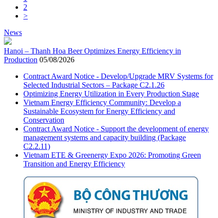
2
>
News
Hanoi – Thanh Hoa Beer Optimizes Energy Efficiency in
Production
05/08/2026
Contract Award Notice - Develop/Upgrade MRV Systems for
Selected Industrial Sectors – Package C2.1.26
Optimizing Energy Utilization in Every Production Stage
Vietnam Energy Efficiency Community: Develop a
Sustainable Ecosystem for Energy Efficiency and
Conservation
Contract Award Notice - Support the development of energy
management systems and capacity building (Package
C2.2.11)
Vietnam ETE & Greenergy Expo 2026: Promoting Green
Transition and Energy Efficiency