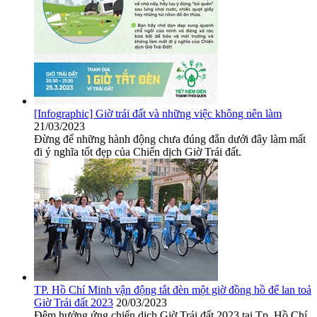
[Infographic] Giờ trái đất và những việc không nên làm
21/03/2023
Đừng để những hành động chưa đúng đắn dưới đây làm mất
đi ý nghĩa tốt đẹp của Chiến dịch Giờ Trái đất.
TP. Hồ Chí Minh vận động tắt đèn một giờ đồng hồ để lan toả
Giờ Trái đất 2023
20/03/2023
Đêm hưởng ứng chiến dịch Giờ Trái đất 2023 taị Tp. Hồ Chí