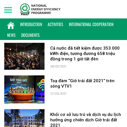
Saturday, 08/08/2026 | 03:08 GMT+7
KEYWORD: GIỜ TRÁI ĐẤT
INTRODUCTION
ACTIVITIES
INTERNATIONAL COOPERATION
NEWS
DOCUMENTS
Cả nước đã tiết kiệm được 353.000
kWh điện, tương đương 658 triệu
đồng trong 1 giờ tắt đèn
28/03/2021
Toạ đàm “Giờ trái đất 2021” trên
sóng VTV1
27/03/2021
Khối cơ sở lưu trú và dịch vụ du lịch
hưởng ứng chiến dịch Giờ trái đất
2021