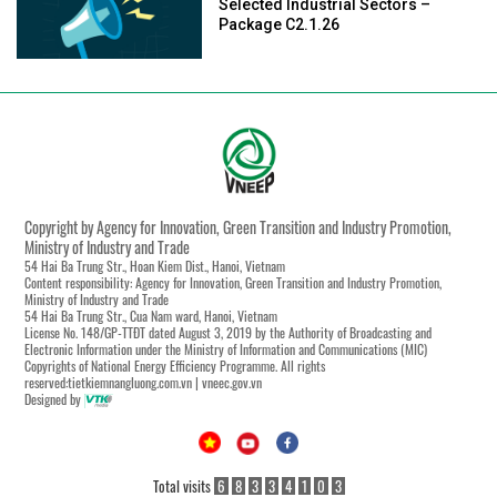
Selected Industrial Sectors –
Package C2.1.26
Copyright by Agency for Innovation, Green Transition and Industry Promotion,
Ministry of Industry and Trade
54 Hai Ba Trung Str., Hoan Kiem Dist., Hanoi, Vietnam
Content responsibility: Agency for Innovation, Green Transition and Industry Promotion,
Ministry of Industry and Trade
54 Hai Ba Trung Str., Cua Nam ward, Hanoi, Vietnam
License No. 148/GP-TTĐT dated August 3, 2019 by the Authority of Broadcasting and
Electronic Information under the Ministry of Information and Communications (MIC)
Copyrights of National Energy Efficiency Programme. All rights
reserved:tietkiemnangluong.com.vn | vneec.gov.vn
Designed by
Total visits
6
8
3
3
4
1
0
3