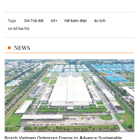
Tags:
Giờ Trái đất
60+
tiết kiệm điện
du lịch
cơ sở lưu trú
NEWS
Bosch Vietnam Optimizes Energy to Advance Sustainable