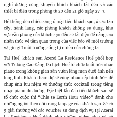
nghỉ dưỡng cũng khuyến khích khách tắt đèn và các
thiết bị điện trong phòng từ 20 đến 21 giờ ngày 27-3.
Hệ thống đèn chiếu sáng ở mặt tiền khách sạn, ở các tán
cây, hành lang, các phòng khách không sử dụng, khu
vực văn phòng của khách sạn đều sẽ tắt điện để nâng cao
nhận thức về tầm quan trọng của việc bảo vệ môi trường
và gìn giữ môi trường sống tự nhiên của chúng ta.
Tại Huế, khách sạn Azerai La Residence Huế phối hợp
với Trường Cao Đẳng Du Lịch Huế tổ chức buổi hòa nhạc
piano trong không gian sân vườn lãng mạn dưới ánh nến
lung linh. Khách tham dự sẽ cùng nhau xếp hình 60+ để
chụp ảnh lưu niệm và thưởng thức cocktail trong tiếng
nhạc piano du dương. Đặc biệt lần đầu tiên khách sạn sẽ
tổ chức cuộc thi “Chia sẻ Earth Hour video” dành cho
những người theo dõi trang fanpage của khách sạn. Sẽ có
5 giải thưởng với các voucher sử dụng dịch vụ tại Azerai
La Residence Huế dành cho những video chia sẻ có