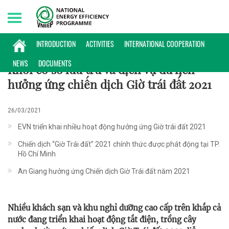
Monday, 10/08/2026 | 18:41 GMT+7
HOẠT ĐỘNG
INTRODUCTION
ACTIVITIES
INTERNATIONAL COOPERATION
NEWS
DOCUMENTS
Khối cơ sở lưu trú và dịch vụ du lịch
hưởng ứng chiến dịch Giờ trái đất 2021
26/03/2021
EVN triển khai nhiều hoạt động hưởng ứng Giờ trái đất 2021
Chiến dịch “Giờ Trái đất” 2021 chính thức được phát động tại TP.
Hồ Chí Minh
An Giang hưởng ứng Chiến dịch Giờ Trái đất năm 2021
Nhiều khách sạn và khu nghỉ dưỡng cao cấp trên khắp cả
nước đang triển khai hoạt động tắt điện, trồng cây