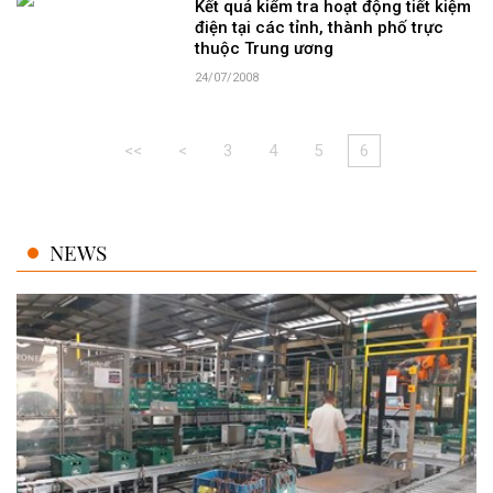
Kết quả kiểm tra hoạt động tiết kiệm
điện tại các tỉnh, thành phố trực
thuộc Trung ương
24/07/2008
<<
<
3
4
5
6
NEWS