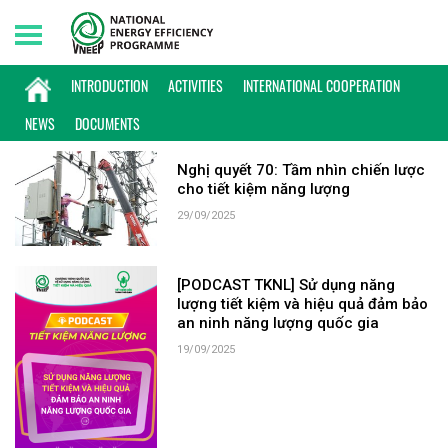
Saturday, 08/08/2026 | 06:59 GMT+7
KEYWORD: AN NINH NĂNG LƯỢNG
INTRODUCTION
ACTIVITIES
INTERNATIONAL COOPERATION
NEWS
DOCUMENTS
Nghị quyết 70: Tầm nhìn chiến lược
cho tiết kiệm năng lượng
29/09/2025
[PODCAST TKNL] Sử dụng năng
lượng tiết kiệm và hiệu quả đảm bảo
an ninh năng lượng quốc gia
19/09/2025