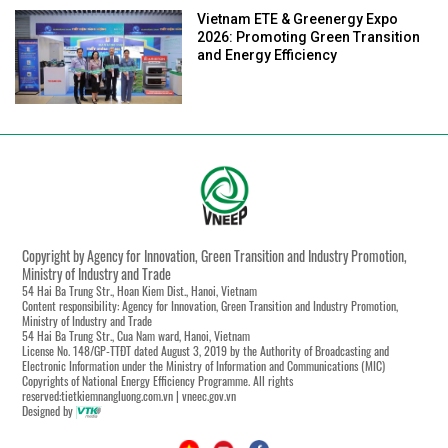
Vietnam ETE & Greenergy Expo
2026: Promoting Green Transition
and Energy Efficiency
Copyright by Agency for Innovation, Green Transition and Industry Promotion,
Ministry of Industry and Trade
54 Hai Ba Trung Str., Hoan Kiem Dist., Hanoi, Vietnam
Content responsibility: Agency for Innovation, Green Transition and Industry Promotion,
Ministry of Industry and Trade
54 Hai Ba Trung Str., Cua Nam ward, Hanoi, Vietnam
License No. 148/GP-TTĐT dated August 3, 2019 by the Authority of Broadcasting and
Electronic Information under the Ministry of Information and Communications (MIC)
Copyrights of National Energy Efficiency Programme. All rights
reserved:tietkiemnangluong.com.vn | vneec.gov.vn
Designed by