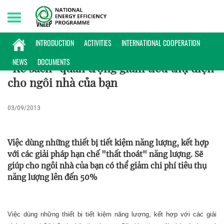
Friday, 07/08/2026 | 01:33 GMT+7
PHỔ BIẾN KIẾN THỨC
INTRODUCTION
ACTIVITIES
INTERNATIONAL COOPERATION
NEWS
DOCUMENTS
“Kế sách” quan trọng giảm tiêu thụ điện
cho ngôi nhà của bạn
03/09/2013
Việc dùng những thiết bị tiết kiệm năng lượng, kết hợp
với các giải pháp hạn chế "thất thoát" năng lượng. Sẽ
giúp cho ngôi nhà của bạn có thể giảm chi phí tiêu thụ
năng lượng lên đến 50%
Việc dùng những thiết bị tiết kiệm năng lượng, kết hợp với các giải