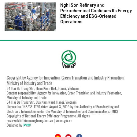
Nghi Son Refinery and
Petrochemical Continues Its Energy
Efficiency and ESG-Oriented
Operations
Copyright by Agency for Innovation, Green Transition and Industry Promotion,
Ministry of Industry and Trade
54 Hai Ba Trung Str., Hoan Kiem Dist., Hanoi, Vietnam
Content responsibility: Agency for Innovation, Green Transition and Industry Promotion,
Ministry of Industry and Trade
54 Hai Ba Trung Str., Cua Nam ward, Hanoi, Vietnam
License No. 148/GP-TTĐT dated August 3, 2019 by the Authority of Broadcasting and
Electronic Information under the Ministry of Information and Communications (MIC)
Copyrights of National Energy Efficiency Programme. All rights
reserved:tietkiemnangluong.com.vn | vneec.gov.vn
Designed by