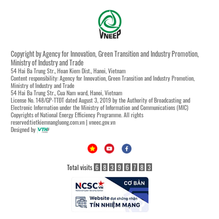
Copyright by Agency for Innovation, Green Transition and Industry Promotion,
Ministry of Industry and Trade
54 Hai Ba Trung Str., Hoan Kiem Dist., Hanoi, Vietnam
Content responsibility: Agency for Innovation, Green Transition and Industry Promotion,
Ministry of Industry and Trade
54 Hai Ba Trung Str., Cua Nam ward, Hanoi, Vietnam
License No. 148/GP-TTĐT dated August 3, 2019 by the Authority of Broadcasting and
Electronic Information under the Ministry of Information and Communications (MIC)
Copyrights of National Energy Efficiency Programme. All rights
reserved:tietkiemnangluong.com.vn | vneec.gov.vn
Designed by
Total visits
6
8
3
9
6
7
8
3