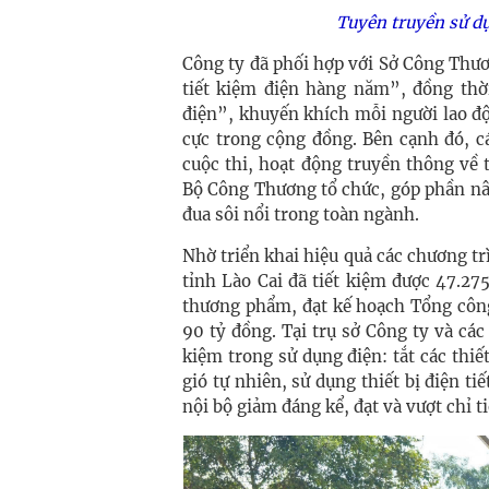
Tuyên truyền sử dụ
Công ty đã phối hợp với Sở Công Thươ
tiết kiệm điện hàng năm”, đồng thờ
điện”, khuyến khích mỗi người lao đ
cực trong cộng đồng. Bên cạnh đó, c
cuộc thi, hoạt động truyền thông về 
Bộ Công Thương tổ chức, góp phần nân
đua sôi nổi trong toàn ngành.
Nhờ triển khai hiệu quả các chương tr
tỉnh Lào Cai đã tiết kiệm được 47.2
thương phẩm, đạt kế hoạch Tổng công 
90 tỷ đồng. Tại trụ sở Công ty và các
kiệm trong sử dụng điện: tắt các thiế
gió tự nhiên, sử dụng thiết bị điện t
nội bộ giảm đáng kể, đạt và vượt chỉ t