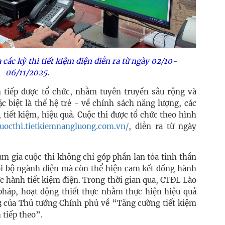
các kỳ thi tiết kiệm điện diễn ra từ ngày 02/10-
06/11/2025.
 tiếp được tổ chức, nhằm tuyên truyền sâu rộng và
c biệt là thế hệ trẻ - về chính sách năng lượng, các
 tiết kiệm, hiệu quả. Cuộc thi được tổ chức theo hình
cuocthi.tietkiemnangluong.com.vn/
, diễn ra từ ngày
m gia cuộc thi không chỉ góp phần lan tỏa tinh thần
ội bộ ngành điện mà còn thể hiện cam kết đồng hành
c hành tiết kiệm điện. Trong thời gian qua, CTĐL Lào
 pháp, hoạt động thiết thực nhằm thực hiện hiệu quả
 của Thủ tướng Chính phủ về “Tăng cường tiết kiệm
 tiếp theo”.