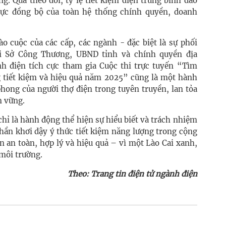
g. Qua theo dõi, tỷ lệ tiết kiệm điện trung bình dao
lực đồng bộ của toàn hệ thống chính quyền, doanh
o cuộc của các cấp, các ngành - đặc biệt là sự phối
i Sở Công Thương, UBND tỉnh và chính quyền địa
h điện tích cực tham gia Cuộc thi trực tuyến “Tìm
g tiết kiệm và hiệu quả năm 2025” cũng là một hành
phong của người thợ điện trong tuyên truyền, lan tỏa
n vững.
chỉ là hành động thể hiện sự hiểu biết và trách nhiệm
ần khơi dậy ý thức tiết kiệm năng lượng trong cộng
n an toàn, hợp lý và hiệu quả – vì một Lào Cai xanh,
 môi trường.
Theo: Trang tin điện tử ngành điện