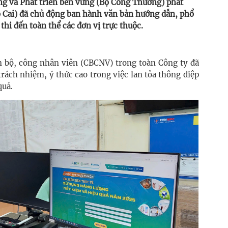
g và Phát triển bền vững (Bộ Công Thương) phát
o Cai) đã chủ động ban hành văn bản hướng dẫn, phổ
thi đến toàn thể các đơn vị trực thuộc.
n bộ, công nhân viên (CBCNV) trong toàn Công ty đã
trách nhiệm, ý thức cao trong việc lan tỏa thông điệp
quả.