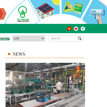
2202358
NEWS