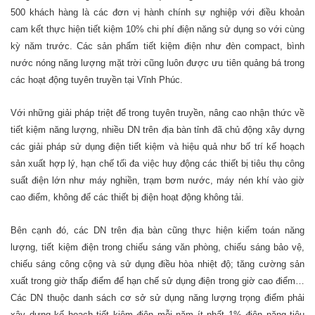
500 khách hàng là các đơn vị hành chính sự nghiệp với điều khoản
cam kết thực hiện tiết kiệm 10% chi phí điện năng sử dụng so với cùng
kỳ năm trước. Các sản phẩm tiết kiệm điện như đèn compact, bình
nước nóng năng lượng mặt trời cũng luôn được ưu tiên quảng bá trong
các hoạt động tuyên truyền tại Vĩnh Phúc.
Với những giải pháp triệt để trong tuyên truyền, nâng cao nhận thức về
tiết kiệm năng lượng, nhiều DN trên địa bàn tỉnh đã chủ động xây dựng
các giải pháp sử dụng điện tiết kiệm và hiệu quả như bố trí kế hoạch
sản xuất hợp lý, hạn chế tối đa việc huy động các thiết bị tiêu thụ công
suất điện lớn như máy nghiền, trạm bơm nước, máy nén khí vào giờ
cao điểm, không để các thiết bị điện hoạt động không tải.
Bên cạnh đó, các DN trên địa bàn cũng thực hiện kiểm toán năng
lượng, tiết kiệm điện trong chiếu sáng văn phòng, chiếu sáng bảo vệ,
chiếu sáng công cộng và sử dụng điều hòa nhiệt độ; tăng cường sản
xuất trong giờ thấp điểm để hạn chế sử dụng điện trong giờ cao điểm…
Các DN thuộc danh sách cơ sở sử dụng năng lượng trọng điểm phải
xây dựng kế hoạch tiết kiệm điện mỗi năm ít nhất 1% điện năng tiêu