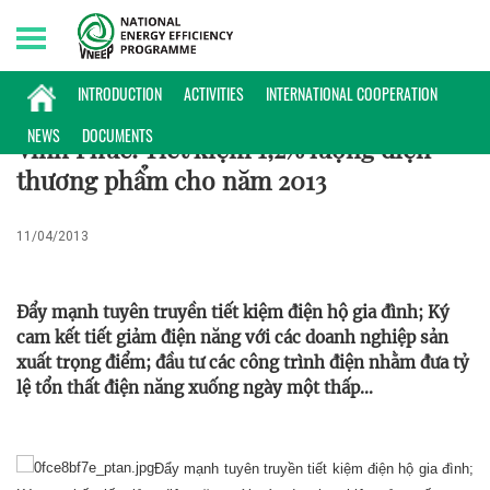
Monday, 10/08/2026 | 14:06 GMT+7
HOẠT ĐỘNG
INTRODUCTION
ACTIVITIES
INTERNATIONAL COOPERATION
NEWS
DOCUMENTS
Vĩnh Phúc: Tiết kiệm 1,2% lượng điện
thương phẩm cho năm 2013
11/04/2013
Đẩy mạnh tuyên truyền tiết kiệm điện hộ gia đình; Ký
cam kết tiết giảm điện năng với các doanh nghiệp sản
xuất trọng điểm; đầu tư các công trình điện nhằm đưa tỷ
lệ tổn thất điện năng xuống ngày một thấp…
Đẩy mạnh tuyên truyền tiết kiệm điện hộ gia đình;