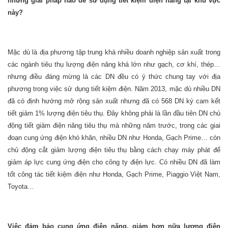
những giải pháp nào để sử dụng tiết kiệm điện năng tại khu vực
này?
Mặc dù là địa phương tập trung khá nhiều doanh nghiệp sản xuất trong
các ngành tiêu thụ lượng điện năng khá lớn như gạch, cơ khí, thép…
nhưng điều đáng mừng là các DN đều có ý thức chung tay với địa
phương trong việc sử dụng tiết kiệm điện. Năm 2013, mặc dù nhiều DN
đã có định hướng mở rộng sản xuất nhưng đã có 568 DN ký cam kết
tiết giảm 1% lượng điện tiêu thụ. Đây không phải là lần đầu tiên DN chủ
động tiết giảm điện năng tiêu thụ mà những năm trước, trong các giai
đoạn cung ứng điện khó khăn, nhiều DN như Honda, Gạch Prime… còn
chủ động cắt giảm lượng điện tiêu thụ bằng cách chạy máy phát để
giảm áp lực cung ứng điện cho công ty điện lực. Có nhiều DN đã làm
tốt công tác tiết kiệm điện như Honda, Gạch Prime, Piaggio Việt Nam,
Toyota…
Việc đảm bảo cung ứng điện năng, giảm hơn nữa lượng điện