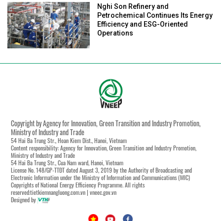
Nghi Son Refinery and
Petrochemical Continues Its Energy
Efficiency and ESG-Oriented
Operations
Copyright by Agency for Innovation, Green Transition and Industry Promotion,
Ministry of Industry and Trade
54 Hai Ba Trung Str., Hoan Kiem Dist., Hanoi, Vietnam
Content responsibility: Agency for Innovation, Green Transition and Industry Promotion,
Ministry of Industry and Trade
54 Hai Ba Trung Str., Cua Nam ward, Hanoi, Vietnam
License No. 148/GP-TTĐT dated August 3, 2019 by the Authority of Broadcasting and
Electronic Information under the Ministry of Information and Communications (MIC)
Copyrights of National Energy Efficiency Programme. All rights
reserved:tietkiemnangluong.com.vn | vneec.gov.vn
Designed by