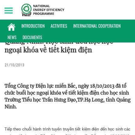
Saturday, 08/08/2026 | 22:11 GMT+7
HOẠT ĐỘNG
INTRODUCTION
ACTIVITIES
INTERNATIONAL COOPERATION
NEWS
DOCUMENTS
Quảng Ninh: Học sinh tiểu học học
ngoại khóa về tiết kiệm điện
21/10/2013
Tổng Công ty Điện lực miền Bắc, ngày 18/10/2013 đã tổ
chức buổi học ngoại khóa về tiết kiệm điện cho học sinh
Trường Tiểu học Trần Hưng Đạo,TP.Hạ Long, tỉnh Quảng
Ninh.
Tiếp theo chuỗi hành trình tuyên truyền tiết kiệm điện đến học sinh các