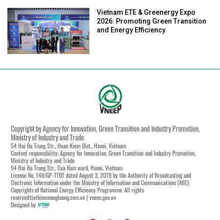
Vietnam ETE & Greenergy Expo
2026: Promoting Green Transition
and Energy Efficiency
Copyright by Agency for Innovation, Green Transition and Industry Promotion,
Ministry of Industry and Trade
54 Hai Ba Trung Str., Hoan Kiem Dist., Hanoi, Vietnam
Content responsibility: Agency for Innovation, Green Transition and Industry Promotion,
Ministry of Industry and Trade
54 Hai Ba Trung Str., Cua Nam ward, Hanoi, Vietnam
License No. 148/GP-TTĐT dated August 3, 2019 by the Authority of Broadcasting and
Electronic Information under the Ministry of Information and Communications (MIC)
Copyrights of National Energy Efficiency Programme. All rights
reserved:tietkiemnangluong.com.vn | vneec.gov.vn
Designed by