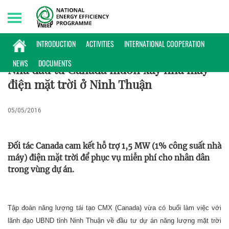
Friday, 07/08/2026 | 11:50 GMT+7
HOẠT ĐỘNG
INTRODUCTION
ACTIVITIES
INTERNATIONAL COOPERATION
NEWS
DOCUMENTS
Nhà đầu tư Canada muốn xây nhà máy
điện mặt trời ở Ninh Thuận
05/05/2016
Đối tác Canada cam kết hỗ trợ 1,5 MW (1% công suất nhà
máy) điện mặt trời để phục vụ miễn phí cho nhân dân
trong vùng dự án.
Tập đoàn năng lượng tái tạo CMX (Canada) vừa có buổi làm việc với
lãnh đạo UBND tỉnh Ninh Thuận về đầu tư dự án năng lượng mặt trời