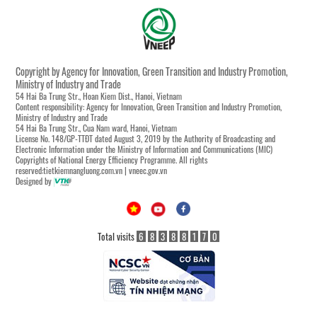
Copyright by Agency for Innovation, Green Transition and Industry Promotion,
Ministry of Industry and Trade
54 Hai Ba Trung Str., Hoan Kiem Dist., Hanoi, Vietnam
Content responsibility: Agency for Innovation, Green Transition and Industry Promotion,
Ministry of Industry and Trade
54 Hai Ba Trung Str., Cua Nam ward, Hanoi, Vietnam
License No. 148/GP-TTĐT dated August 3, 2019 by the Authority of Broadcasting and
Electronic Information under the Ministry of Information and Communications (MIC)
Copyrights of National Energy Efficiency Programme. All rights
reserved:tietkiemnangluong.com.vn | vneec.gov.vn
Designed by
Total visits
6
8
3
8
8
1
7
0