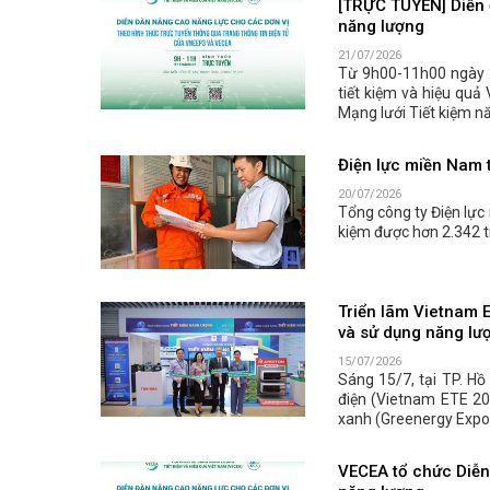
[TRỰC TUYẾN] Diễn 
năng lượng
21/07/2026
Từ 9h00-11h00 ngày 
tiết kiệm và hiệu quả
Mạng lưới Tiết kiệm n
Điện lực miền Nam t
20/07/2026
Tổng công ty Điện lực
kiệm được hơn 2.342 t
Triển lãm Vietnam 
và sử dụng năng lư
15/07/2026
Sáng 15/7, tại TP. Hồ
điện (Vietnam ETE 20
xanh (Greenergy Expo 
VECEA tổ chức Diễn 