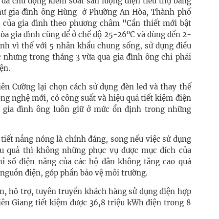
n đã chủ động kiểm soát sản lượng điện tiêu thụ bằng
như gia đình ông Hùng ở Phường An Hòa, Thành phố
ện của gia đình theo phương châm "Cần thiết mới bật
o
hòa gia đình cũng để ở chế độ 25-26
C và dùng đến 2-
hính vì thế với 5 nhân khẩu chung sống, sử dụng điều
c nhưng trong tháng 3 vừa qua gia đình ông chỉ phải
ện.
iên Cường lại chọn cách sử dụng đèn led và thay thế
g nghệ mới, có công suất và hiệu quả tiết kiệm điện
ủa gia đình ông luôn giữ ở mức ổn định trong những
 tiết nắng nóng là chính đáng, song nếu việc sử dụng
iệu quả thì không những phục vụ được mục đích của
ỉ số điện năng của các hộ dân không tăng cao quá
nguồn điện, góp phần bảo vệ môi trường.
n, hỗ trợ, tuyên truyền khách hàng sử dụng điện hợp
Kiên Giang tiết kiệm được 36,8 triệu kWh điện trong 8