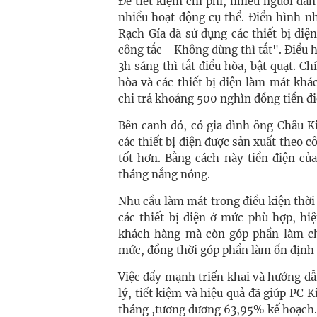
Để tiết kiệm chi phí, nhiều người dâ
nhiều hoạt động cụ thể. Điển hình 
Rạch Gía đã sử dụng các thiết bị đi
công tắc - Không dùng thì tắt". Điều 
3h sáng thì tắt điều hòa, bật quạt. C
hòa và các thiết bị điện làm mát khá
chi trả khoảng 500 nghìn đồng tiền đi
Bên canh đó, có gia đình ông Châu K
các thiết bị điện được sản xuất theo côn
tốt hơn. Bằng cách này tiền điện c
tháng nắng nóng.
Nhu cầu làm mát trong điều kiện thời
các thiết bị điện ở mức phù hợp, h
khách hàng mà còn góp phần làm ch
mức, đồng thời góp phần làm ổn định 
Việc đẩy mạnh triển khai và hướng dẫ
lý, tiết kiệm và hiệu quả đã giúp PC 
tháng ,tương đương 63,95% kế hoạch.