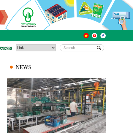
2202358
NEWS