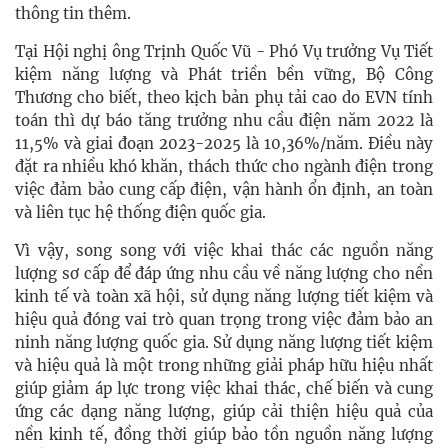
thông tin thêm.
Tại Hội nghị ông Trịnh Quốc Vũ - Phó Vụ trưởng Vụ Tiết
kiệm năng lượng và Phát triền bền vững, Bộ Công
Thương cho biết, theo kịch bản phụ tải cao do EVN tính
toán thì dự báo tăng trưởng nhu cầu điện năm 2022 là
11,5% và giai đoạn 2023-2025 là 10,36%/năm. Điều này
đặt ra nhiều khó khăn, thách thức cho ngành điện trong
việc đảm bảo cung cấp điện, vận hành ổn định, an toàn
và liên tục hệ thống điện quốc gia.
Vì vậy, song song với việc khai thác các nguồn năng
lượng sơ cấp để đáp ứng nhu cầu về năng lượng cho nền
kinh tế và toàn xã hội, sử dụng năng lượng tiết kiệm và
hiệu quả đóng vai trò quan trọng trong việc đảm bảo an
ninh năng lượng quốc gia. Sử dụng năng lượng tiết kiệm
và hiệu quả là một trong những giải pháp hữu hiệu nhất
giúp giảm áp lực trong việc khai thác, chế biến và cung
ứng các dạng năng lượng, giúp cải thiện hiệu quả của
nền kinh tế, đồng thời giúp bảo tồn nguồn năng lượng