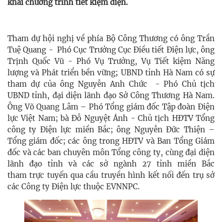
khai chương trình tiết kiệm điện.
Tham dự hội nghị về phía Bộ Công Thương có ông Trần
Tuệ Quang - Phó Cục Trưởng Cục Điều tiết Điện lực, ông
Trịnh Quốc Vũ - Phó Vụ Trưởng, Vụ Tiết kiệm Năng
lượng và Phát triển bền vững; UBND tỉnh Hà Nam có sự
tham dự của ông Nguyễn Anh Chức - Phó Chủ tịch
UBND tỉnh, đại diện lãnh đạo Sở Công Thương Hà Nam.
Ông Võ Quang Lâm – Phó Tổng giám đốc Tập đoàn Điện
lực Việt Nam; bà Đỗ Nguyệt Ánh - Chủ tịch HĐTV
Tổng
công ty Điện lực miền Bắc
; ông Nguyễn Đức Thiện –
Tổng giám đốc; các ông trong HĐTV và Ban Tổng Giám
đốc và các ban chuyên môn Tổng công ty, cùng đại diện
lãnh đạo tỉnh và các sở ngành 27 tỉnh miền Bắc
tham trực tuyến qua cầu truyền hình kết nối đến trụ sở
các Công ty Điện lực thuộc EVNNPC.