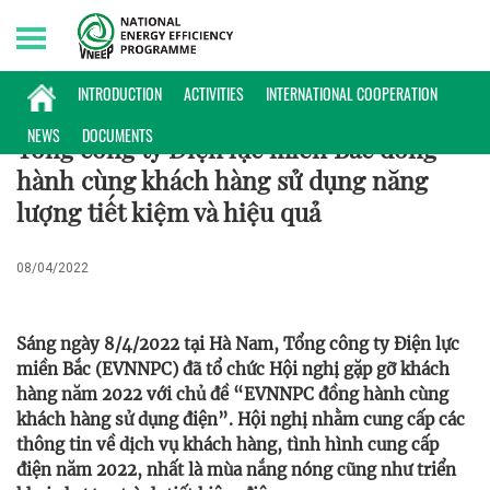
Saturday, 08/08/2026 | 16:09 GMT+7
HOẠT ĐỘNG
INTRODUCTION
ACTIVITIES
INTERNATIONAL COOPERATION
NEWS
DOCUMENTS
Tổng công ty Điện lực miền Bắc đồng
hành cùng khách hàng sử dụng năng
lượng tiết kiệm và hiệu quả
08/04/2022
Sáng ngày 8/4/2022 tại Hà Nam, Tổng công ty Điện lực
miền Bắc (EVNNPC) đã tổ chức Hội nghị gặp gỡ khách
hàng năm 2022 với chủ đề “EVNNPC đồng hành cùng
khách hàng sử dụng điện”. Hội nghị nhằm cung cấp các
thông tin về dịch vụ khách hàng, tình hình cung cấp
điện năm 2022, nhất là mùa nắng nóng cũng như triển