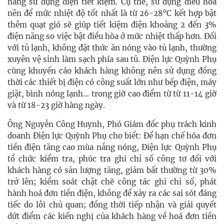
hàng sử dụng điện tiết kiệm. Cụ thể, sử dụng điều hòa
o
nên để mức nhiệt độ tốt nhất là từ 26-28
C kết hợp bật
thêm quạt gió sẽ giúp tiết kiệm điện khoảng 2 đến 3%
điện năng so việc bật điều hòa ở mức nhiệt thấp hơn.
Đối
với tủ lạnh, không đặt thức ăn nóng vào tủ lạnh, thường
xuyên vệ sinh làm sạch phía sau tủ. Điện lực Quỳnh Phụ
cũng khuyến cáo khách hàng không nên sử dụng đồng
thời các thiết bị điện có công suất lớn như bếp điện, máy
giặt, bình nóng lạnh… trong giờ cao điểm từ từ 11-14 giờ
và từ 18-23 giờ hàng ngày.
Ông Nguyễn Công Huynh, Phó Giám đốc phụ trách kinh
doanh Điện lực Quỳnh Phụ cho biết:
Để hạn chế hóa đơn
tiền điện tăng cao mùa nắng nóng, Điện lực Quỳnh Phụ
tổ chức kiểm tra, phúc tra ghi chỉ số công tơ đối với
khách hàng có sản lượng tăng, giảm bất thường từ 30%
trở lên; kiểm soát chặt chẽ công tác ghi chỉ số, phát
hành hoá đơn tiền điện, không để xảy ra các sai sót đáng
tiếc do lỗi chủ quan; đồng thời tiếp nhận và giải quyết
dứt điểm các kiến nghị của khách hàng về hoá đơn tiền