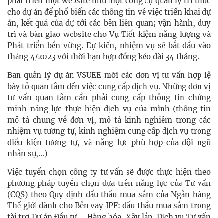
phát triển một website như một công cụ quản lý tri thức
cho dự án để phổ biến các thông tin về việc triển khai dự
án, kết quả của dự tới các bên liên quan; vận hành, duy
trì và bàn giao website cho Vụ Tiết kiệm năng lượng và
Phát triển bền vững. Dự kiến, nhiệm vụ sẽ bắt đầu vào
tháng 4/2023 với thời hạn hợp đồng kéo dài 34 tháng.
Ban quản lý dự án VSUEE mời các đơn vị tư vấn hợp lệ
bày tỏ quan tâm đến việc cung cấp dịch vụ. Những đơn vị
tư vấn quan tâm cần phải cung cấp thông tin chứng
minh năng lực thực hiện dịch vụ của mình (thông tin
mô tả chung về đơn vị, mô tả kinh nghiệm trong các
nhiệm vụ tương tự, kinh nghiệm cung cấp dịch vụ trong
điều kiện tương tự, và năng lực phù hợp của đội ngũ
nhân sự,…)
Việc tuyển chọn công ty tư vấn sẽ được thực hiện theo
phương pháp tuyển chọn dựa trên năng lực của Tư vấn
(CQS) theo Quy định đấu thầu mua sắm của Ngân hàng
Thế giới dành cho Bên vay IPF: đấu thầu mua sắm trong
tài trợ Dự án Đầu tư – Hàng hóa, Xây lắp, Dịch vụ Tư vấn