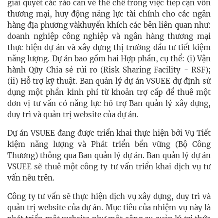
giải quyết các rào cản về thể chế trong việc tiếp cận vốn
thương mại, huy động năng lực tài chính cho các ngân
hàng địa phương vàkhuyến khích các bên liên quan như:
doanh nghiệp công nghiệp và ngân hàng thương mại
thực hiện dự án và xây dựng thị trường đầu tư tiết kiệm
năng lượng. Dự án bao gồm hai Hợp phần, cụ thể: (i) Vận
hành Qũy Chia sẻ rủi ro (Risk Sharing Facility - RSF);
(ii) Hỗ trợ kỹ thuật. Ban quản lý dự án VSUEE dự định sử
dụng một phần kinh phí từ khoản trợ cấp để thuê một
đơn vị tư vấn có năng lực hỗ trợ Ban quản lý xây dựng,
duy trì và quản trị website của dự án.
Dự án VSUEE đang được triển khai thực hiện bởi Vụ Tiết
kiệm năng lượng và Phát triển bền vững (Bộ Công
Thương) thông qua Ban quản lý dự án. Ban quản lý dự án
VSUEE sẽ thuê một công ty tư vấn triển khai dịch vụ tư
vấn nêu trên.
Công ty tư vấn sẽ thực hiện dịch vụ xây dựng, duy trì và
quản trị website của dự án. Mục tiêu của nhiệm vụ này là