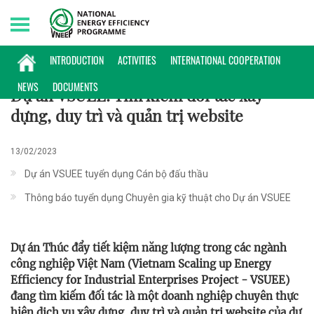
Friday, 07/08/2026 | 04:11 GMT+7
HOẠT ĐỘNG
INTRODUCTION
ACTIVITIES
INTERNATIONAL COOPERATION
NEWS
DOCUMENTS
Dự án VSUEE: Tìm kiếm đối tác xây
dựng, duy trì và quản trị website
13/02/2023
Dự án VSUEE tuyển dụng Cán bộ đấu thầu
Thông báo tuyển dụng Chuyên gia kỹ thuật cho Dự án VSUEE
Dự án Thúc đẩy tiết kiệm năng lượng trong các ngành
công nghiệp Việt Nam (Vietnam Scaling up Energy
Efficiency for Industrial Enterprises Project - VSUEE)
đang tìm kiếm đối tác là một doanh nghiệp chuyên thực
hiện dịch vụ xây dựng, duy trì và quản trị website của dự