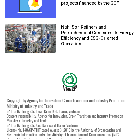
projects financed by the GCF
Nghi Son Refinery and
Petrochemical Continues Its Energy
Efficiency and ESG-Oriented
Operations
Copyright by Agency for Innovation, Green Transition and Industry Promotion,
Ministry of Industry and Trade
54 Hai Ba Trung Str., Hoan Kiem Dist., Hanoi, Vietnam
Content responsibility: Agency for Innovation, Green Transition and Industry Promotion,
Ministry of Industry and Trade
54 Hai Ba Trung Str., Cua Nam ward, Hanoi, Vietnam
License No. 148/GP-TTĐT dated August 3, 2019 by the Authority of Broadcasting and
Electronic Information under the Ministry of Information and Communications (MIC)