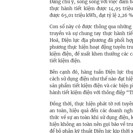
Đáng chú ý, song song với việc đảm b
thực hành tiết kiệm được 14,95 triệ
được 65,01 triệu kWh, đạt tỷ lệ 2,26 
Con số này có được thông qua những 
truyền và sự chung tay thực hành ti
Hoá, Điện lực địa phương đã phối hợ
phương thực hiện hoạt động tuyên truy
kiệm điện, đề xuất khen thưởng các c
tiết kiệm điện.
Bên cạnh đó, hàng tuần Điện lực thự
cách sử dụng điện như thế nào đạt hi
sản phẩm tiết kiệm điện và các biện 
hành tiết kiệm điện với thông điệp “T
Đồng thời, thực hiện phát tờ rơi tuy
an toàn, hiệu quả đến các doanh nghi
thức về sự an toàn khi sử dụng điện,
hiện không an toàn nên gọi báo về 
để bộ phận kỹ thuật Điện lực kịp thời x