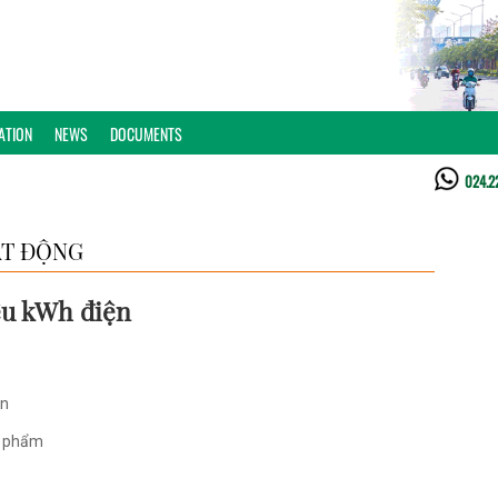
ATION
NEWS
DOCUMENTS
024.2
T ĐỘNG
ệu kWh điện
ện
g phẩm