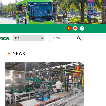
2202358
NEWS