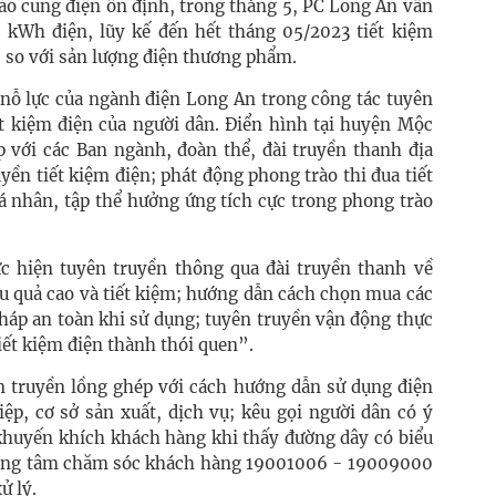
ảo cung điện ổn định, trong tháng 5, PC Long An vẫn
u kWh điện, lũy kế đến hết tháng 05/2023 tiết kiệm
% so với sản lượng điện thương phẩm.
nỗ lực của ngành điện Long An trong công tác tuyên
ết kiệm điện của người dân. Điển hình tại huyện Mộc
p với các Ban ngành, đoàn thể, đài truyền thanh địa
ền tiết kiệm điện; phát động phong trào thi đua tiết
á nhân, tập thể hưởng ứng tích cực trong phong trào
c hiện tuyên truyền thông qua đài truyền thanh về
ệu quả cao và tiết kiệm; hướng dẫn cách chọn mua các
pháp an toàn khi sử dụng; tuyên truyền vận động thực
iết kiệm điện thành thói quen”.
ên truyền lồng ghép với cách hướng dẫn sử dụng điện
ệp, cơ sở sản xuất, dịch vụ; kêu gọi người dân có ý
 khuyến khích khách hàng khi thấy đường dây có biểu
trung tâm chăm sóc khách hàng 19001006 - 19009000
ử lý.