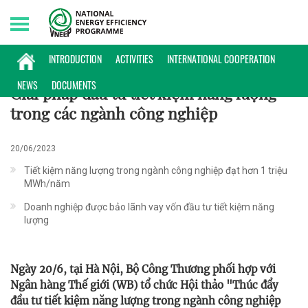
Sunday, 09/08/2026 | 14:43 GMT+7
HOẠT ĐỘNG
INTRODUCTION
ACTIVITIES
INTERNATIONAL COOPERATION
NEWS
DOCUMENTS
Giải pháp đầu tư tiết kiệm năng lượng
trong các ngành công nghiệp
20/06/2023
Tiết kiệm năng lượng trong ngành công nghiệp đạt hơn 1 triệu
MWh/năm
Doanh nghiệp được bảo lãnh vay vốn đầu tư tiết kiệm năng
lượng
Ngày 20/6, tại Hà Nội, Bộ Công Thương phối hợp với
Ngân hàng Thế giới (WB) tổ chức Hội thảo "Thúc đẩy
đầu tư tiết kiệm năng lượng trong ngành công nghiệp