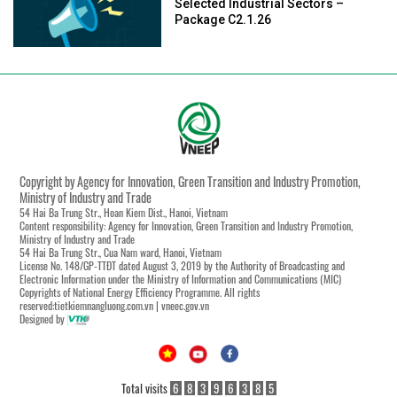
Selected Industrial Sectors –
Package C2.1.26
Copyright by Agency for Innovation, Green Transition and Industry Promotion,
Ministry of Industry and Trade
54 Hai Ba Trung Str., Hoan Kiem Dist., Hanoi, Vietnam
Content responsibility: Agency for Innovation, Green Transition and Industry Promotion,
Ministry of Industry and Trade
54 Hai Ba Trung Str., Cua Nam ward, Hanoi, Vietnam
License No. 148/GP-TTĐT dated August 3, 2019 by the Authority of Broadcasting and
Electronic Information under the Ministry of Information and Communications (MIC)
Copyrights of National Energy Efficiency Programme. All rights
reserved:tietkiemnangluong.com.vn | vneec.gov.vn
Designed by
Total visits
6
8
3
9
6
3
8
5