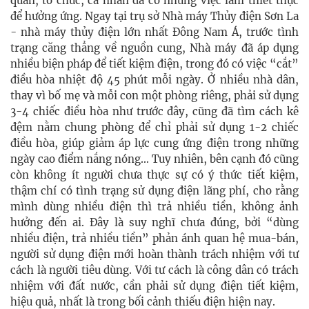
quan, tổ chức, cá nhân đã có những việc làm thiết thực
để hưởng ứng. Ngay tại trụ sở Nhà máy Thủy điện Sơn La
- nhà máy thủy điện lớn nhất Đông Nam Á, trước tình
trạng căng thẳng về nguồn cung, Nhà máy đã áp dụng
nhiều biện pháp để tiết kiệm điện, trong đó có việc “cắt”
điều hòa nhiệt độ 45 phút mỗi ngày. Ở nhiều nhà dân,
thay vì bố mẹ và mỗi con một phòng riêng, phải sử dụng
3-4 chiếc điều hòa như trước đây, cũng đã tìm cách kê
đệm nằm chung phòng để chỉ phải sử dụng 1-2 chiếc
điều hòa, giúp giảm áp lực cung ứng điện trong những
ngày cao điểm nắng nóng... Tuy nhiên, bên cạnh đó cũng
còn không ít người chưa thực sự có ý thức tiết kiệm,
thậm chí có tình trạng sử dụng điện lãng phí, cho rằng
mình dùng nhiều điện thì trả nhiều tiền, không ảnh
hưởng đến ai. Đây là suy nghĩ chưa đúng, bởi “dùng
nhiều điện, trả nhiều tiền” phản ánh quan hệ mua-bán,
người sử dụng điện mới hoàn thành trách nhiệm với tư
cách là người tiêu dùng. Với tư cách là công dân có trách
nhiệm với đất nước, cần phải sử dụng điện tiết kiệm,
hiệu quả, nhất là trong bối cảnh thiếu điện hiện nay.