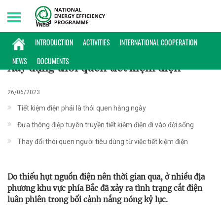
Sunday, 09/08/2026 | 17:02 GMT+7
HOẠT ĐỘNG
INTRODUCTION
ACTIVITIES
INTERNATIONAL COOPERATION
NEWS
DOCUMENTS
Xây dựng thói quen tiết kiệm điện
26/06/2023
Tiết kiệm điện phải là thói quen hằng ngày
Đưa thông điệp tuyên truyền tiết kiệm điện đi vào đời sống
Thay đổi thói quen người tiêu dùng từ việc tiết kiệm điện
Do thiếu hụt nguồn điện nên thời gian qua, ở nhiều địa
phương khu vực phía Bắc đã xảy ra tình trạng cắt điện
luân phiên trong bối cảnh nắng nóng kỷ lục.