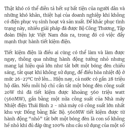
Thật khó có thể diễn tả hết sự bất tiện của người dân và
những khó khăn, thiệt hại của doanh nghiệp khi không
có điện phục vụ sinh hoạt và sản xuất. Để khắc phục tình
trạng này, nhiều giải pháp đã được Bộ Công Thương, Tập
đoàn Điện lực Việt Nam đưa ra, trong đó có việc đẩy
mạnh thực hành tiết kiệm điện.
Tiết kiệm điện là điều ai cũng có thể làm và làm được
ngay, thông qua những hành động tưởng nhỏ nhưng
mang lại hiệu quả lớn như tắt bớt một bóng đèn chiếu
sáng, tắt quạt khi không sử dụng, để điều hòa nhiệt độ ở
o
mức 26-27
C trở lên... Hiện nay, cả nước có gần 28 triệu
hộ dân. Nếu mỗi hộ chỉ cần tắt một bóng đèn công suất
20W thì đã tiết kiệm được khoảng 560 triệu watt
(560MW), gần bằng một nửa công suất của Nhà máy
Nhiệt điện Thái Bình 2 - nhà máy có công suất lớn nhất
khu vực Đồng bằng Bắc Bộ. 560MW tiết kiệm được từ
hành động “nhỏ” tắt bớt một bóng đèn là con số không
hề nhỏ khi đủ đáp ứng 100% nhu cầu sử dụng của một số