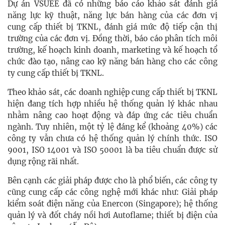
Dự án VSUEE đã có những báo cáo khảo sát đánh giá
năng lực kỹ thuật, năng lực bán hàng của các đơn vị
cung cấp thiết bị TKNL, đánh giá mức độ tiếp cận thị
trường của các đơn vị. Đồng thời, báo cáo phân tích môi
trường, kế hoạch kinh doanh, marketing và kế hoạch tổ
chức đào tạo, nâng cao kỹ năng bán hàng cho các công
ty cung cấp thiết bị TKNL.
Theo khảo sát, các doanh nghiệp cung cấp thiết bị TKNL
hiện đang tích hợp nhiều hệ thống quản lý khác nhau
nhằm nâng cao hoạt động và đáp ứng các tiêu chuẩn
ngành. Tuy nhiên, một tỷ lệ đáng kể (khoảng 40%) các
công ty vẫn chưa có hệ thống quản lý chính thức. ISO
9001, ISO 14001 và ISO 50001 là ba tiêu chuẩn được sử
dụng rộng rãi nhất.
Bên cạnh các giải pháp được cho là phổ biến, các công ty
cũng cung cấp các công nghệ mới khác như: Giải pháp
kiểm soát điện năng của Enercon (Singapore); hệ thống
quản lý và đốt cháy nồi hơi Autoflame; thiết bị điện của