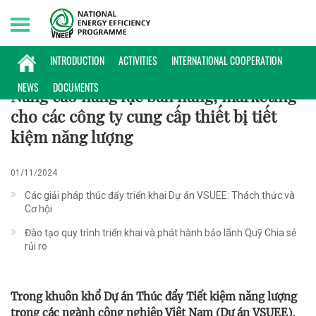
Friday, 07/08/2026 | 22:13 GMT+7
HOẠT ĐỘNG
INTRODUCTION
ACTIVITIES
INTERNATIONAL COOPERATION
NEWS
DOCUMENTS
Nâng cao năng lực bán hàng, marketing
cho các công ty cung cấp thiết bị tiết
kiệm năng lượng
01/11/2024
Các giải pháp thúc đẩy triển khai Dự án VSUEE: Thách thức và
Cơ hội
Đào tạo quy trình triển khai và phát hành bảo lãnh Quỹ Chia sẻ
rủi ro
Trong khuôn khổ Dự án Thúc đẩy Tiết kiệm năng lượng
trong các ngành công nghiệp Việt Nam (Dự án VSUEE),